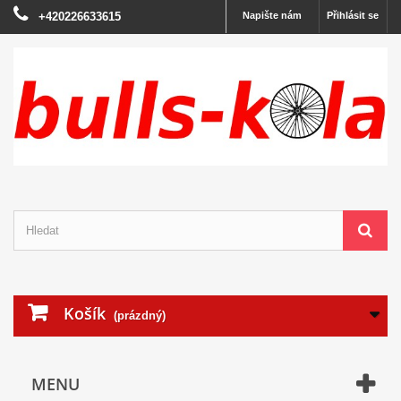
+420226633615
Napište nám
Přihlásit se
Košík
(prázdný)
MENU