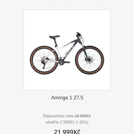
Aminga 1 27,5
Doporučena cena
24 499Kč
ušetříte 2 500Kč (~10%)
21 999Kč