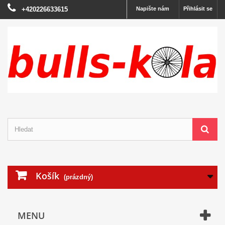
+420226633615
Napište nám
Přihlásit se
Košík
(prázdný)
MENU