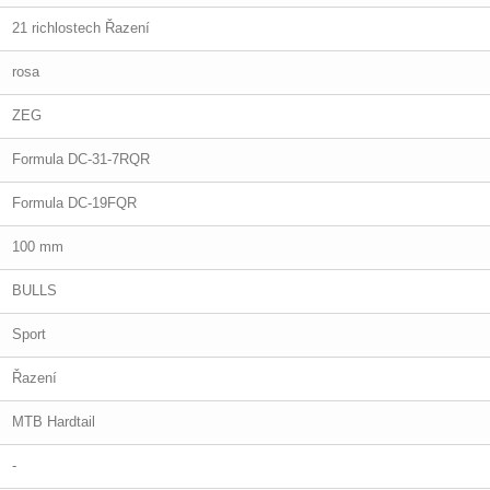
21 richlostech Řazení
rosa
ZEG
Formula DC-31-7RQR
Formula DC-19FQR
100 mm
BULLS
Sport
Řazení
MTB Hardtail
-