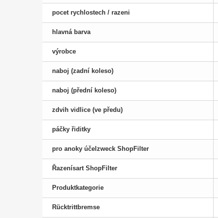
pocet rychlostech / razeni
hlavná barva
výrobce
naboj (zadní koleso)
naboj (přední koleso)
zdvih vidlice (ve předu)
páčky řiditky
pro anoky účelzweck ShopFilter
Řazenísart ShopFilter
Produktkategorie
Rücktrittbremse