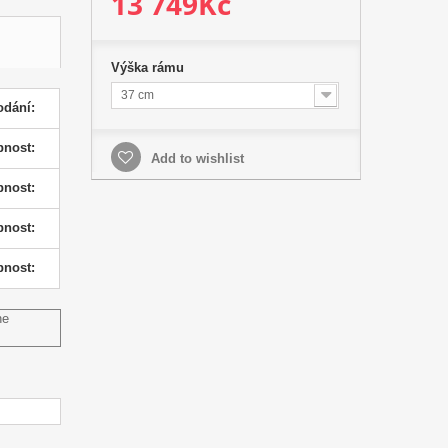
13 749Kč
Výška rámu
37 cm
odání:
pnost:
Add to wishlist
pnost:
pnost:
pnost:
ne