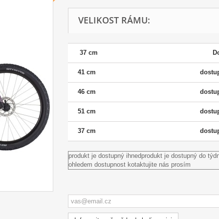
VELIKOST RÁMU:
37 cm
D
41 cm
dostu
46 cm
dostu
51 cm
dostu
37 cm
dostu
produkt je dostupný ihned
produkt je dostupný do týd
ohledem dostupnost kotaktujite nás prosím