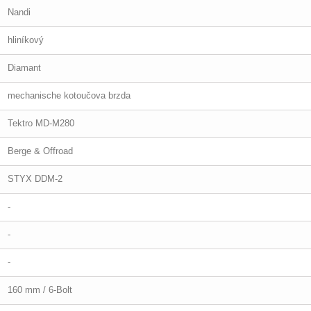
Nandi
hliníkový
Diamant
mechanische kotoučova brzda
Tektro MD-M280
Berge & Offroad
STYX DDM-2
-
-
-
160 mm / 6-Bolt