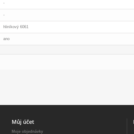
-
-
hliníkový 6061
ano
Můj účet
Moje objednávky