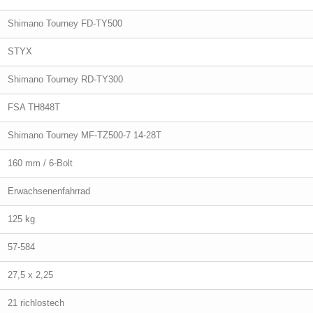
Shimano Tourney FD-TY500
STYX
Shimano Tourney RD-TY300
FSA TH848T
Shimano Tourney MF-TZ500-7 14-28T
160 mm / 6-Bolt
Erwachsenenfahrrad
125 kg
57-584
27,5 x 2,25
21 richlostech