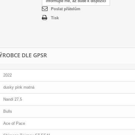
Informujte mě, až bude k dispozici
Poslat přátelům
Tisk
ÝROBCE DLE GPSR
2022
dusky pink matná
Nandi 27,5
Bulls
Ace of Pace