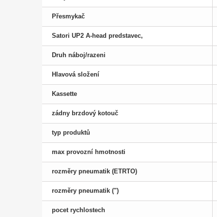
Přesmykač
Satori UP2 A-head predstavec,
Druh náboj/razeni
Hlavová složení
Kassette
zádny brzdový kotouč
typ produktů
max provozní hmotnosti
rozměry pneumatik (ETRTO)
rozměry pneumatik (")
pocet rychlostech