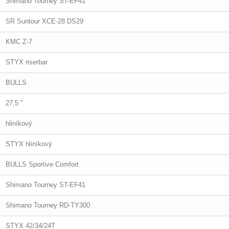
Shimano Tourney ST-EF41
SR Suntour XCE-28 DS29
KMC Z-7
STYX riserbar
BULLS
27,5 "
hliníkový
STYX hliníkový
BULLS Sportive Comfort
Shimano Tourney ST-EF41
Shimano Tourney RD-TY300
STYX 42/34/24T