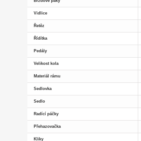
Brzdové páky
Vidlice
Řetěz
Řídítka
Pedály
Velikost kola
Materiál rámu
Sedlovka
Sedlo
Radící páčky
Přehazovačka
Kliky