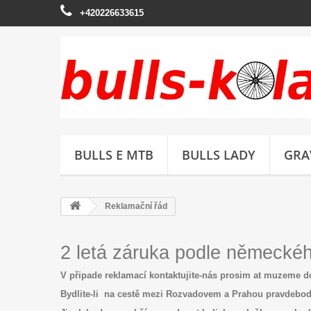
+420226633615
BULLS E MTB
BULLS LADY
GRA
Reklamační řád
2 letá záruka podle německé
V
p
ř
ipade reklamací kontaktujite-nás prosim at muzeme d
Bydlite-li na cest
ě
mezi Rozvadovem a Prahou pravdebo