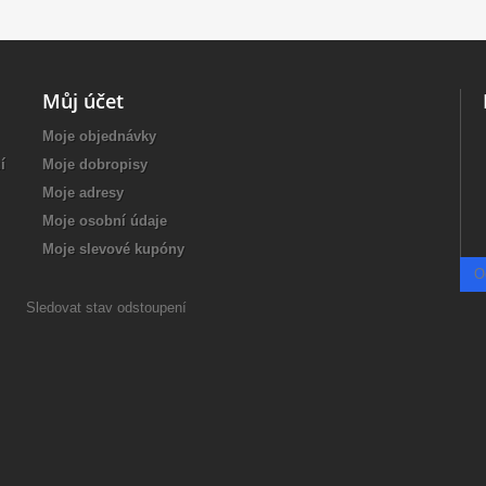
Můj účet
Moje objednávky
í
Moje dobropisy
Moje adresy
Moje osobní údaje
Moje slevové kupóny
O
Sledovat stav odstoupení