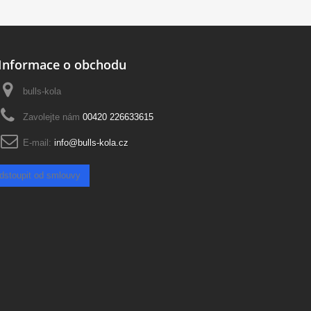
Informace o obchodu
bulls-kola
Zavolejte nám
00420 226633615
E-mail:
info@bulls-kola.cz
dstoupit od smlouvy