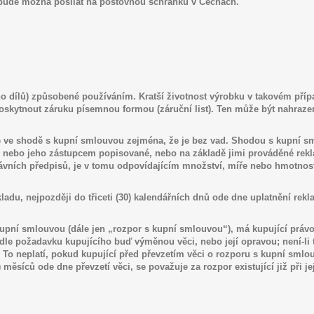
bude mo
ž
na posílat na postovnou schranku v Cechach.
o dílů) způsobené používáním. Kratší životnost výrobku v takovém přípa
 poskytnout záruku písemnou formou (záruční list). Ten může být nahra
e ve shodě s kupní smlouvou zejména,
ž
e je bez vad. Shodou s kupní s
nebo jeho zástupcem popisované, nebo na základě jimi prováděné reklam
ávních p
ř
edpisů, je v tomu odpovídajícím množství, míře nebo hmotnosti
du, nejpozději do třiceti (30) kalendářních dnů ode dne uplatnění rek
 kupní smlouvou (dále jen „rozpor s kupní smlouvou“), má kupující práv
odle požadavku kupujícího buď výměnou věci, nebo její opravou; není-l
 To neplatí, pokud kupující před převzetím věci o rozporu s kupní sml
 měsíců ode dne převzetí věci, se považuje za rozpor existující již při 