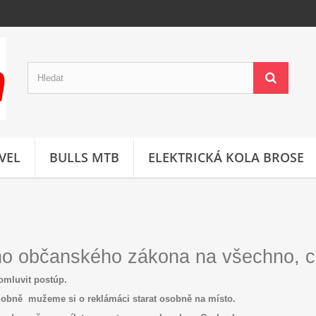
VEL
BULLS MTB
ELEKTRICKÁ KOLA BROSE
ho občanského zákona na všechno, 
omluvit postúp.
dobn
ě
mu
ž
eme si o reklámáci starat osobn
ě
na místo.