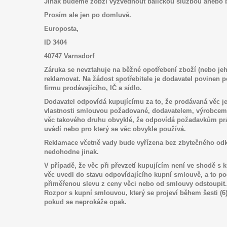
Jinak budeme zob
ží
vyzvednout balickou slu
ž
bou anebo 
Prosím ale jen po domluv
ě
.
Europosta,
ID 3404
40747 Varnsdorf
Záruka se nevztahuje na běžné opotřebení zboží (nebo jeh
reklamovat. Na žádost spotřebitele je dodavatel povinen
firmu prodávajícího, IČ a sídlo.
Dodavatel odpovídá kupujícímu za to,
ž
e prodávaná věc j
vlastnosti smlouvou požadované, dodavatelem, výrobcem 
věc takového druhu obvyklé, že odpovídá požadavkům pr
uvádí nebo pro který se věc obvykle používá.
Reklamace včetně vady bude vyřízena bez zbytečného odkla
nedohodne jinak.
V případě, že věc při převzetí kupujícím není ve shodě s
věc uvedl do stavu odpovídajícího kupní smlouvě, a to p
přiměřenou slevu z ceny věci nebo od smlouvy odstoupit.
Rozpor s kupní smlouvou, který se projeví během šesti (6)
pokud se neprokáže opak.