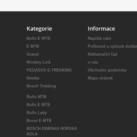
Kategorie
Informace
Bulls E MTB
Napište nám
E MTB
Poštovné a způsob dodán
Gravel
Reklamační řád
Monkey Link
o nás
PEGASUS E-TREKKING
Obchodní podmínky
Detska
Mapa stránek
Bosch Trekking
Bulls MTB
Bulls E MTB
Bulls Lady
Brose E MTB
BOSCH DAMSKA HORSKA
KOLA