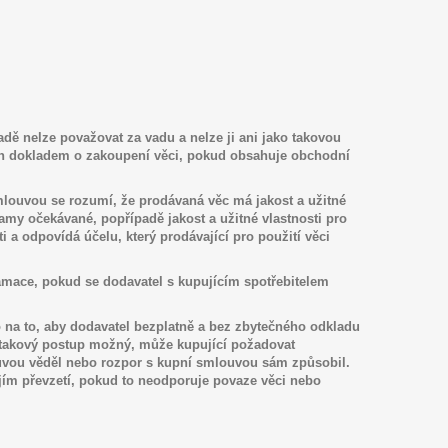
dě nelze považovat za vadu a nelze ji ani jako takovou
zen dokladem o zakoupení věci, pokud obsahuje obchodní
mlouvou se rozumí, že prodávaná v
ě
c má jakost a užitné
y očekávané, popřípadě jakost a užitné vlastnosti pro
 a odpovídá účelu, který prodávající pro použití v
ě
ci
lamace, pokud se dodavatel s kupujícím spotřebitelem
o na to, aby dodavatel bezplatně a bez zbytečného odkladu
i takový postup možný, může kupující požadovat
ouvou věděl nebo rozpor s kupní smlouvou sám způsobil.
jejím převzetí, pokud to neodporuje povaze věci nebo