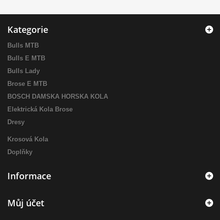
Kategorie
Bulls MTB
Bulls E MTB
Bulls Lady
Brose E MTB
BOSCH DAMSKA HORSKA KOLA
Elektrická Kola Brose
Dresy
Krosová Kola
Doplňky
Informace
Můj účet