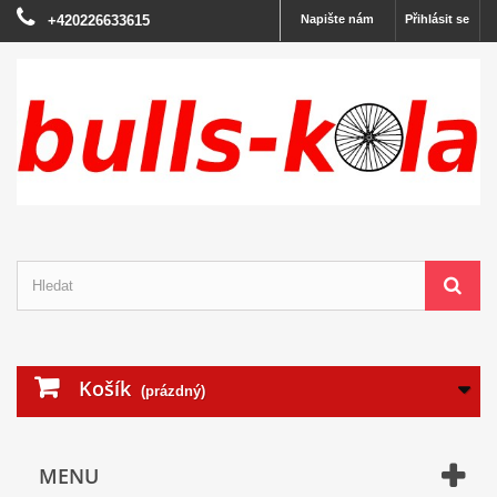
+420226633615
Napište nám
Přihlásit se
Košík
(prázdný)
MENU