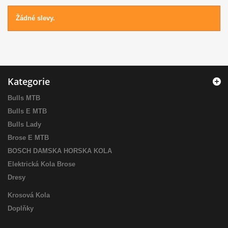
Žádné slevy.
Kategorie
Bulls MTB
Bulls E MTB
Bulls Lady
Brose E MTB
BOSCH DAMSKA HORSKA KOLA
Elektrická Kola Brose
Dresy
Krosová Kola
Doplňky