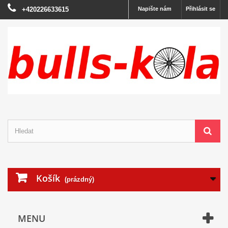
+420226633615
Napište nám
Přihlásit se
Košík
(prázdný)
MENU