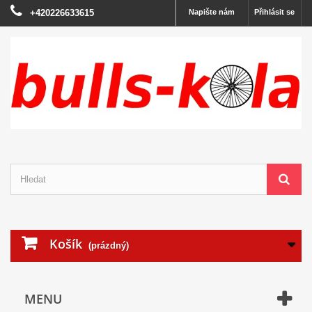
+420226633615
Napište nám
Přihlásit se
Košík
(prázdný)
MENU