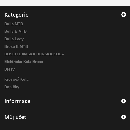
Kategorie
Bulls MTB
Bulls E MTB
Bulls Lady
Brose E MTB
BOSCH DAMSKA HORSKA KOLA
Elektrická Kola Brose
Dresy
Krosová Kola
Doplňky
Informace
Můj účet