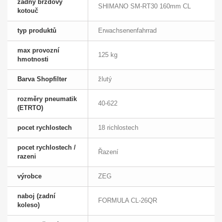
zádny brzdový
SHIMANO SM-RT30 160mm CL
kotouč
typ produktů
Erwachsenenfahrrad
max provozní
125 kg
hmotnosti
Barva Shopfilter
žlutý
rozměry pneumatik
40-622
(ETRTO)
pocet rychlostech
18 richlostech
pocet rychlostech /
Řazení
razeni
výrobce
ZEG
naboj (zadní
FORMULA CL-26QR
koleso)