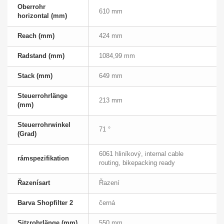
Oberrohr
610 mm
horizontal (mm)
Reach (mm)
424 mm
Radstand (mm)
1084,99 mm
Stack (mm)
649 mm
Steuerrohrlänge
213 mm
(mm)
Steuerrohrwinkel
71 °
(Grad)
6061 hliníkový, internal cable
rámspezifikation
routing, bikepacking ready
Řazenísart
Řazení
Barva Shopfilter 2
černá
Sitzrohrlänge (mm)
550 mm