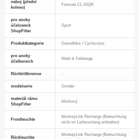
naboj (přední
Formula CL-25QR
koleso)
pro anoky
účelzweck
Sport
ShopFilter
Produktkategorie
Gravelbike / Cyclocross
pro anoky
Wald & Feldwege
účelbereich
Rücktrittbremse
-
modelserie
Grinder
materiál rámu
hliníkový
ShopFilter
MonkeyLink Recharge (Beleuchtung
Frontleuchte
nicht im Lieferumfang enthalten)
MonkeyLink Recharge (Beleuchtung
Rückleuchte