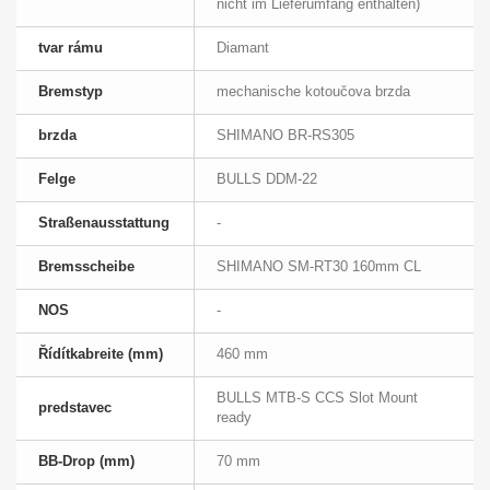
nicht im Lieferumfang enthalten)
tvar rámu
Diamant
Bremstyp
mechanische kotoučova brzda
brzda
SHIMANO BR-RS305
Felge
BULLS DDM-22
Straßenausstattung
-
Bremsscheibe
SHIMANO SM-RT30 160mm CL
NOS
-
Řídítkabreite (mm)
460 mm
BULLS MTB-S CCS Slot Mount
predstavec
ready
BB-Drop (mm)
70 mm