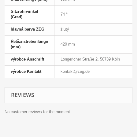
Sitzrohrwinkel
74 °
(Grad)
hlavná barva ZEG
žlutý
Řetěznstrebenlänge
420 mm
(mm)
výrobce Anschrift
Longericher Straße 2, 50739 Köln
výrobce Kontakt
kontakt@zeg.de
REVIEWS
No customer reviews for the moment.