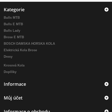
Kategorie
Bulls MTB
Bulls E MTB
Bulls Lady
Brose E MTB
BOSCH DAMSKA HORSKA KOLA
Elektrická Kola Brose
Dresy
Krosová Kola
Doplňky
Informace
Můj účet
Informace o obchodu