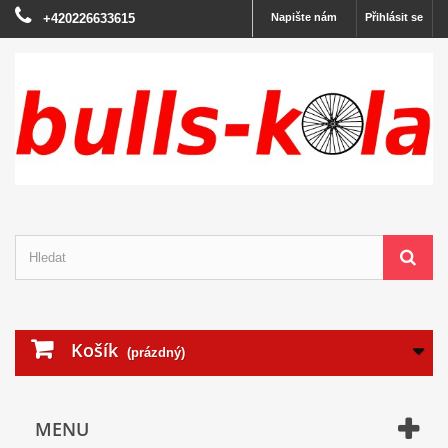
+420226633615
Napište nám
Přihlásit se
Košík
(prázdný)
MENU