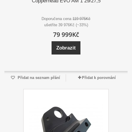
Copperhead EVO AM 1 29/27,5
Doporučena cena
119 975Kč
ušetříte 39 976Kč (~33%)
79 999Kč
Zobrazit
Přidat na seznam přání
Přidat k porovnání