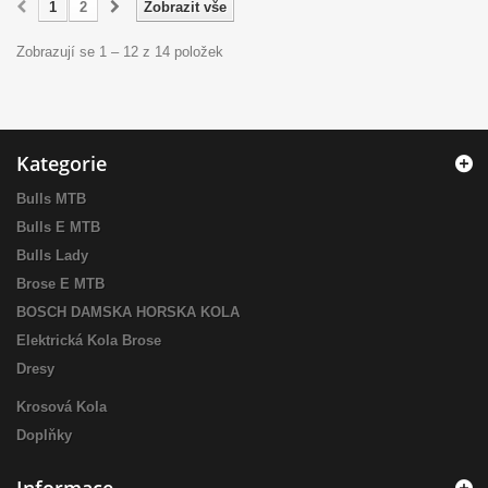
1
2
Zobrazit vše
Zobrazují se 1 – 12 z 14 položek
Kategorie
Bulls MTB
Bulls E MTB
Bulls Lady
Brose E MTB
BOSCH DAMSKA HORSKA KOLA
Elektrická Kola Brose
Dresy
Krosová Kola
Doplňky