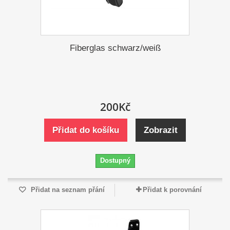
Fiberglas schwarz/weiß
200Kč
Přidat do košíku
Zobrazit
Dostupný
Přidat na seznam přání
Přidat k porovnání