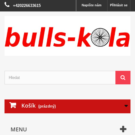
+420226633615
Napište nám
Přihlásit se
Košík
(prázdný)
MENU