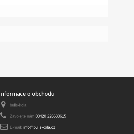
Informace o obchodu
bulls-kola
Zavolejte nám
00420 226633615
E-mail:
info@bulls-kola.cz