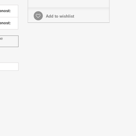
pnost:
Add to wishlist
pnost:
ne