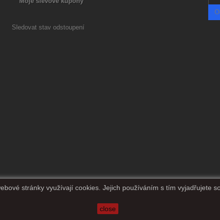
Moje slevové kupóny
O
Sledovat stav odstoupení
ebové stránky využívají cookies. Jejich používáním s tím vyjadřujete s
close