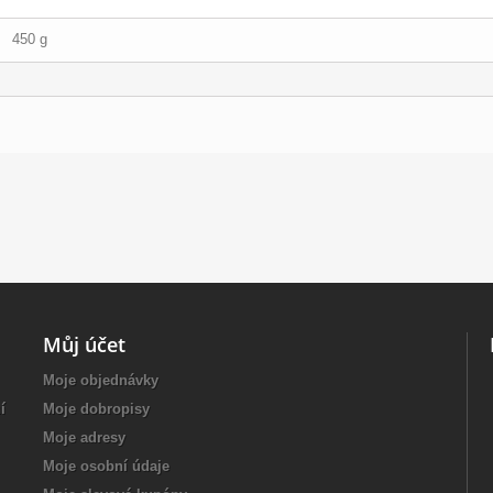
450 g
Můj účet
Moje objednávky
í
Moje dobropisy
Moje adresy
Moje osobní údaje