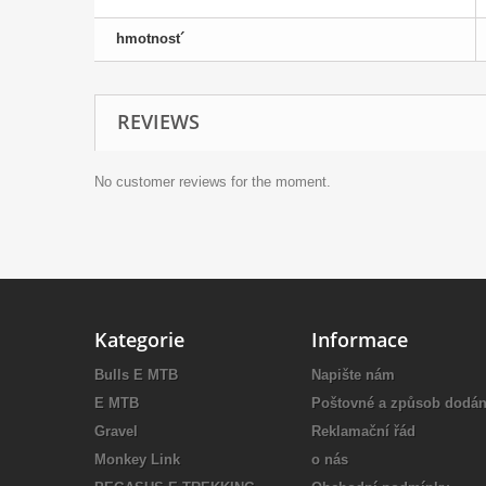
hmotnost´
REVIEWS
No customer reviews for the moment.
Kategorie
Informace
Bulls E MTB
Napište nám
E MTB
Poštovné a způsob dodán
Gravel
Reklamační řád
Monkey Link
o nás