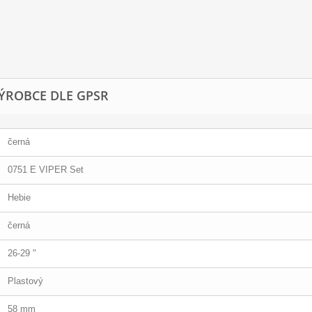
ÝROBCE DLE GPSR
černá
0751 E VIPER Set
Hebie
černá
26-29 "
Plastový
58 mm