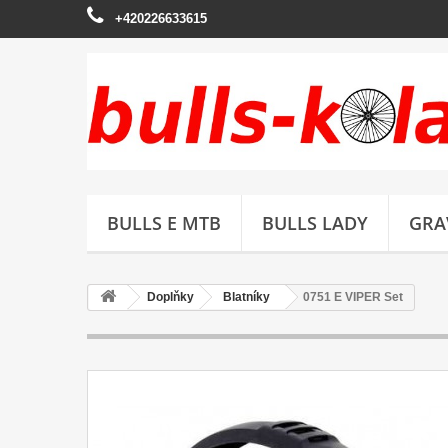
+420226633615
BULLS E MTB
BULLS LADY
GRA
Doplňky
Blatníky
0751 E VIPER Set