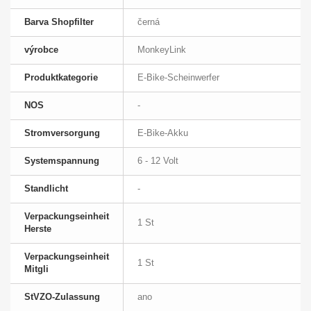
Barva Shopfilter
černá
výrobce
MonkeyLink
Produktkategorie
E-Bike-Scheinwerfer
NOS
-
Stromversorgung
E-Bike-Akku
Systemspannung
6 - 12 Volt
Standlicht
-
Verpackungseinheit
1 St
Herste
Verpackungseinheit
1 St
Mitgli
StVZO-Zulassung
ano