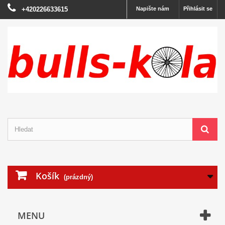
+420226633615
Napište nám
Přihlásit se
Košík
(prázdný)
MENU