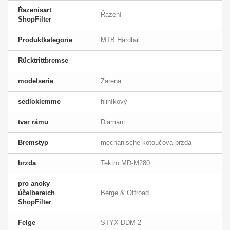
Řazenísart
Řazení
ShopFilter
Produktkategorie
MTB Hardtail
Rücktrittbremse
-
modelserie
Zarena
sedloklemme
hliníkový
tvar rámu
Diamant
Bremstyp
mechanische kotoučova brzda
brzda
Tektro MD-M280
pro anoky
účelbereich
Berge & Offroad
ShopFilter
Felge
STYX DDM-2