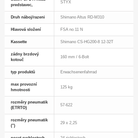
STYX
predstavec,
Druh náboj/razeni
Shimano Altus RD-M310
Hlavová složení
FSA no.11 N
Kassette
Shimano CS-HG200-8 12-32T
zádny brzdový
160 mm / 6-Bolt
kotouč
typ produktů
Erwachsenenfahrrad
max provozní
125 kg
hmotnosti
rozměry pneumatik
57-622
(ETRTO)
rozměry pneumatik
29 x 2,25
(")
pocet rychlostech
24 richlostech