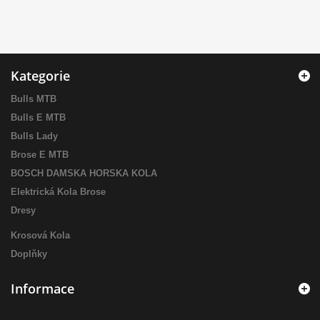
Kategorie
Bulls MTB
Bulls E MTB
Bulls Lady
Brose E MTB
BOSCH DAMSKA HORSKA KOLA
Elektrická Kola Brose
Dresy
Krosová Kola
Doplňky
Informace