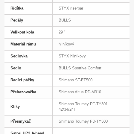
Řídítka
STYX riserbar
Pedály
BULLS
Velikost kola
29 "
Materiál rámu
hliníkový
Sedlovka
STYX hliníkový
Sedlo
BULLS Sportive Comfort
Radící páčky
Shimano ST-EF500
Přehazovačka
Shimano Altus RD-M310
Shimano Tourney FC-TY301
Kliky
42/34/24T
Přesmykač
Shimano Tourney FD-TY500
Satori UP2 A-head