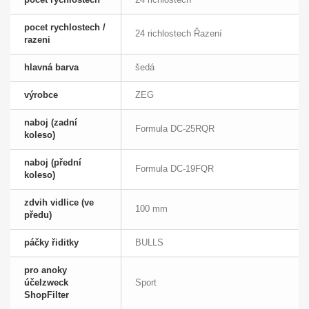
pocet rychlostech /
24 richlostech Řazení
razeni
hlavná barva
šedá
výrobce
ZEG
naboj (zadní
Formula DC-25RQR
koleso)
naboj (přední
Formula DC-19FQR
koleso)
zdvih vidlice (ve
100 mm
předu)
páčky řiditky
BULLS
pro anoky
účelzweck
Sport
ShopFilter