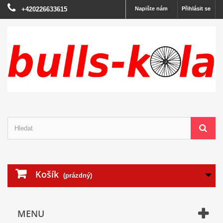
+420226633615
Napište nám
Přihlásit se
Košík
(prázdný)
MENU