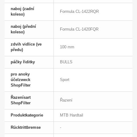
naboj (zadní
Formula CL-1422RQR
koleso)
naboj (přední
Formula CL-1420FQR
koleso)
zdvih vidlice (ve
100 mm
předu)
páčky řiditky
BULLS
pro anoky
účelzweck
Sport
ShopFilter
Řazenísart
Řazení
ShopFilter
Produktkategorie
MTB Hardtail
Rücktrittbremse
-