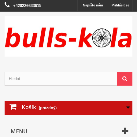
+420226633615
Napište nám
Přihlásit se
Košík
(prázdný)
MENU