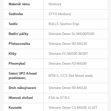
Materiál rámu
hliníkový
Sedlovka
STYX hliníkový
Sedlo
BULLS Sportive Ergo
Radící páčky
Shimano Deore SL-M4100/5100
Přehazovačka
Shimano Deore RD-M4120
Kliky
Shimano FC-M4100 36/26T
Přesmykač
Shimano Deore FD-M4100
Satori UP2 A-head
MTB-S, CCS Slot Mount ready
predstavec,
Druh náboj/razeni
Shimano Deore RD-M4120
Hlavová složení
FSA no.57 B-1
Kassette
Shimano Deore CS-M4100 11-42T