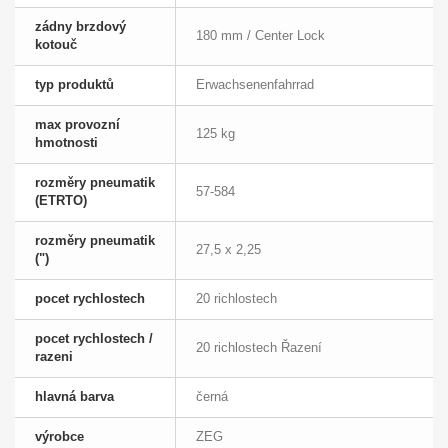
zádny brzdový
180 mm / Center Lock
kotouč
typ produktů
Erwachsenenfahrrad
max provozní
125 kg
hmotnosti
rozměry pneumatik
57-584
(ETRTO)
rozměry pneumatik
27,5 x 2,25
(")
pocet rychlostech
20 richlostech
pocet rychlostech /
20 richlostech Řazení
razeni
hlavná barva
černá
výrobce
ZEG