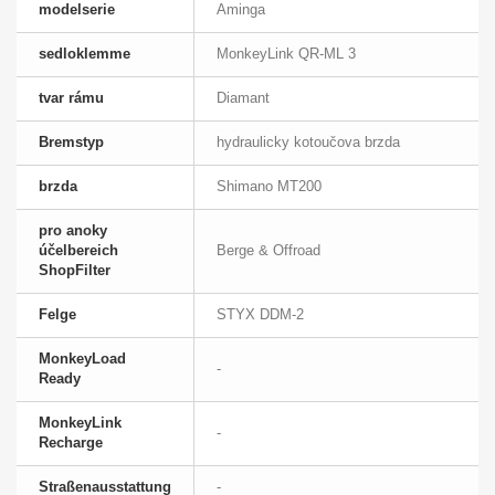
modelserie
Aminga
sedloklemme
MonkeyLink QR-ML 3
tvar rámu
Diamant
Bremstyp
hydraulicky kotoučova brzda
brzda
Shimano MT200
pro anoky
účelbereich
Berge & Offroad
ShopFilter
Felge
STYX DDM-2
MonkeyLoad
-
Ready
MonkeyLink
-
Recharge
Straßenausstattung
-