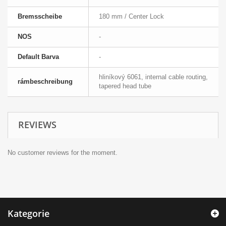
Bremsscheibe
180 mm / Center Lock
NOS
-
Default Barva
-
hliníkový 6061, internal cable routing,
rámbeschreibung
tapered head tube
REVIEWS
No customer reviews for the moment.
Kategorie