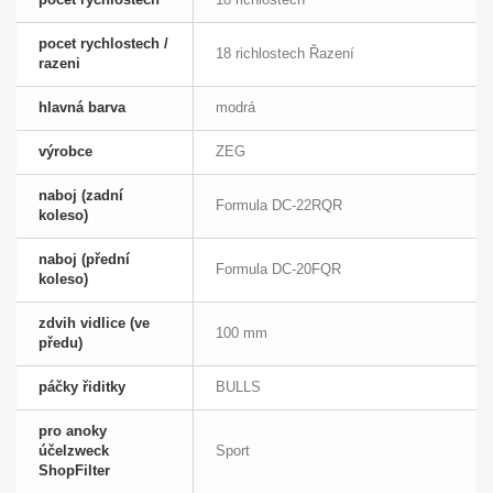
pocet rychlostech /
18 richlostech Řazení
razeni
hlavná barva
modrá
výrobce
ZEG
naboj (zadní
Formula DC-22RQR
koleso)
naboj (přední
Formula DC-20FQR
koleso)
zdvih vidlice (ve
100 mm
předu)
páčky řiditky
BULLS
pro anoky
účelzweck
Sport
ShopFilter