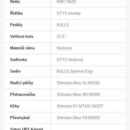
Řetěz
KMC HG53
Řídítka
STYX riserbar
Pedály
BULLS
Velikost kola
27,5 "
Materiál rámu
hliníkový
Sedlovka
STYX hliníkový
Sedlo
BULLS Sportive Ergo
Radící páčky
Shimano Altus SL-M2010
Přehazovačka
Shimano Altus RD-M2000
Kliky
Shimano FC-MT101 36/22T
Přesmykač
Shimano Altus FD-M2020
Satori UP2 A-head