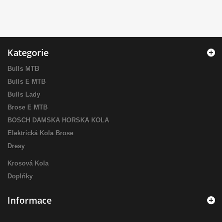
Kategorie
Bulls MTB
Bulls E MTB
Bulls Lady
Brose E MTB
BOSCH DAMSKA HORSKA KOLA
Elektrická Kola Brose
Dresy
Krosová Kola
Doplňky
Informace