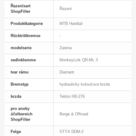
Řazenísart
Řazení
ShopFilter
Produktkategorie
MTB Hardtail
Rücktrittbremse
-
modelserie
Zarena
sedloklemme
MonkeyLink QR-ML 3
tvar rámu
Diamant
Bremstyp
hydraulicky kotoučova brzda
brzda
Tektro HD-276
pro anoky
účelbereich
Berge & Offroad
ShopFilter
Felge
STYX DDM-2