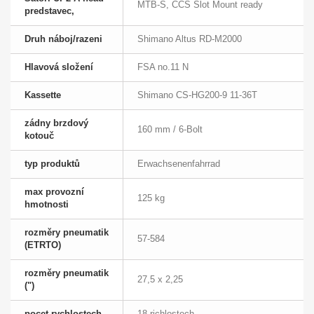
MTB-S, CCS Slot Mount ready
predstavec,
Druh náboj/razeni
Shimano Altus RD-M2000
Hlavová složení
FSA no.11 N
Kassette
Shimano CS-HG200-9 11-36T
zádny brzdový
160 mm / 6-Bolt
kotouč
typ produktů
Erwachsenenfahrrad
max provozní
125 kg
hmotnosti
rozměry pneumatik
57-584
(ETRTO)
rozměry pneumatik
27,5 x 2,25
(")
pocet rychlostech
18 richlostech