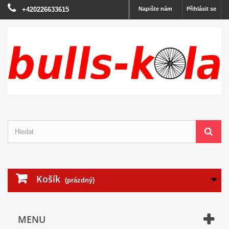
+420226633615
Napište nám
Přihlásit se
Košík
(prázdný)
MENU