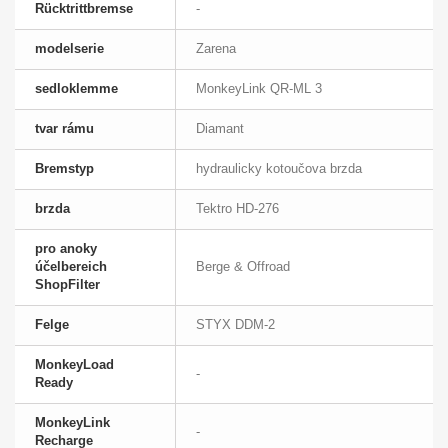
Rücktrittbremse
-
modelserie
Zarena
sedloklemme
MonkeyLink QR-ML 3
tvar rámu
Diamant
Bremstyp
hydraulicky kotoučova brzda
brzda
Tektro HD-276
pro anoky
účelbereich
Berge & Offroad
ShopFilter
Felge
STYX DDM-2
MonkeyLoad
-
Ready
MonkeyLink
-
Recharge