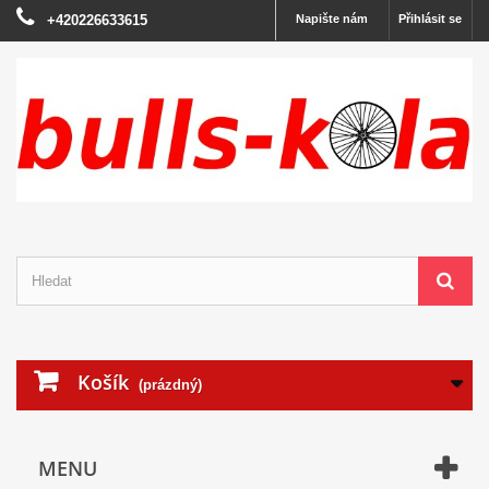
+420226633615
Napište nám
Přihlásit se
Košík
(prázdný)
MENU