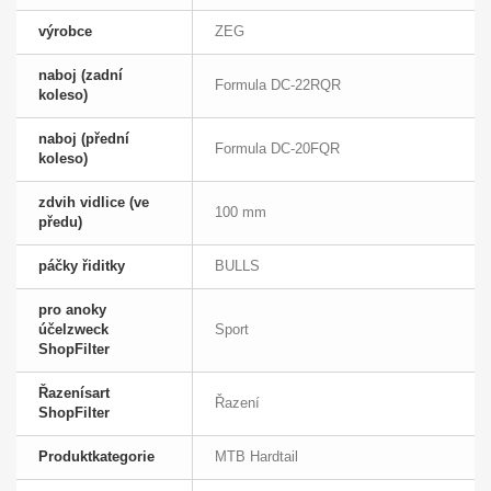
výrobce
ZEG
naboj (zadní
Formula DC-22RQR
koleso)
naboj (přední
Formula DC-20FQR
koleso)
zdvih vidlice (ve
100 mm
předu)
páčky řiditky
BULLS
pro anoky
účelzweck
Sport
ShopFilter
Řazenísart
Řazení
ShopFilter
Produktkategorie
MTB Hardtail