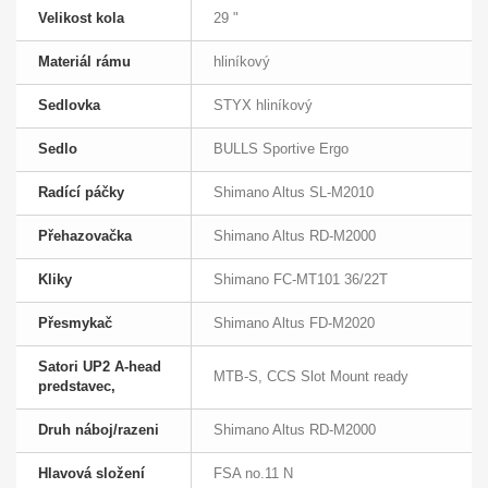
Velikost kola
29 "
Materiál rámu
hliníkový
Sedlovka
STYX hliníkový
Sedlo
BULLS Sportive Ergo
Radící páčky
Shimano Altus SL-M2010
Přehazovačka
Shimano Altus RD-M2000
Kliky
Shimano FC-MT101 36/22T
Přesmykač
Shimano Altus FD-M2020
Satori UP2 A-head
MTB-S, CCS Slot Mount ready
predstavec,
Druh náboj/razeni
Shimano Altus RD-M2000
Hlavová složení
FSA no.11 N