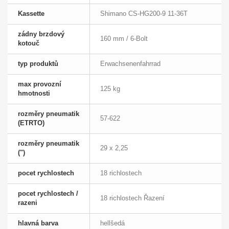
Kassette
Shimano CS-HG200-9 11-36T
zádny brzdový
160 mm / 6-Bolt
kotouč
typ produktů
Erwachsenenfahrrad
max provozní
125 kg
hmotnosti
rozměry pneumatik
57-622
(ETRTO)
rozměry pneumatik
29 x 2,25
(")
pocet rychlostech
18 richlostech
pocet rychlostech /
18 richlostech Řazení
razeni
hlavná barva
hellšedá