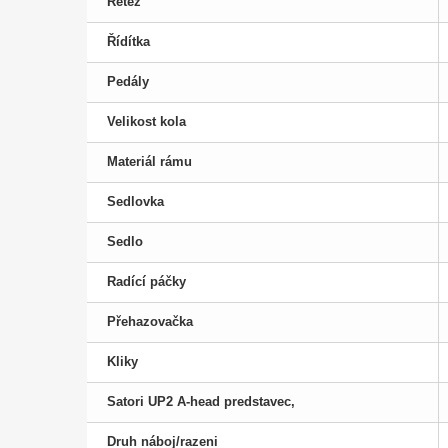
Řetěz
Řídítka
Pedály
Velikost kola
Materiál rámu
Sedlovka
Sedlo
Radící páčky
Přehazovačka
Kliky
Satori UP2 A-head predstavec,
Druh náboj/razeni