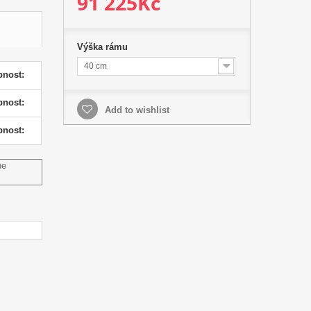
91 225Kč
Výška rámu
40 cm
pnost:
pnost:
Add to wishlist
pnost:
ne