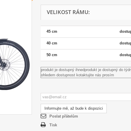
VELIKOST RÁMU:
45 cm
dostu
40 cm
dostu
50 cm
dostu
produkt je dostupný ihned
produkt je dostupný do týd
ohledem dostupnost kotaktujite nás prosím
Informujte mě, až bude k dispozici
Poslat přátelům
Tisk