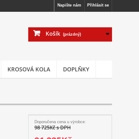
Napište nám
Přihlásit se
Košík
(prázdný)
KROSOVÁ KOLA
DOPLŇKY
Doporučena cena u výrobce:
98 725Kč s DPH