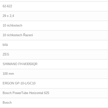
62-622
29 x 2,4
10 richlostech
10 richlostech Řazení
bílá
ZEG
SHIMANO FH-M3050QR
100 mm
ERGON GP-10-L/GC10
Bosch PowerTube Horizontal 625
Bosch