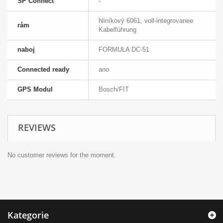
SP Connect
-
hliníkový 6061, voll-integrovanee
rám
Kabelführung
naboj
FORMULA DC-51
Connected ready
ano
GPS Modul
Bosch/FIT
REVIEWS
No customer reviews for the moment.
Kategorie