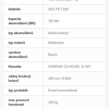
blatnike
SKS PET A60
kapacita
750 Wh
akumulátorů (Wh)
typ akumulátorů
lithium-iontový
typ motorů
Mittelmotor
vyrobce
Bosch
akumulátorů
Kassette
SHIMANO CS-HG200, 11-34T
zádny brzdový
160 mm / 6-Bolt
kotouč
typ produktů
Erwachsenenfahrrad
max provozní
135 kg
hmotnosti