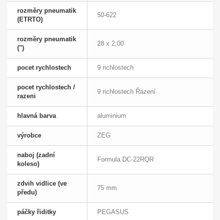
rozměry pneumatik
50-622
(ETRTO)
rozměry pneumatik
28 x 2,00
(")
pocet rychlostech
9 richlostech
pocet rychlostech /
9 richlostech Řazení
razeni
hlavná barva
aluminium
výrobce
ZEG
naboj (zadní
Formula DC-22RQR
koleso)
zdvih vidlice (ve
75 mm
předu)
páčky řiditky
PEGASUS