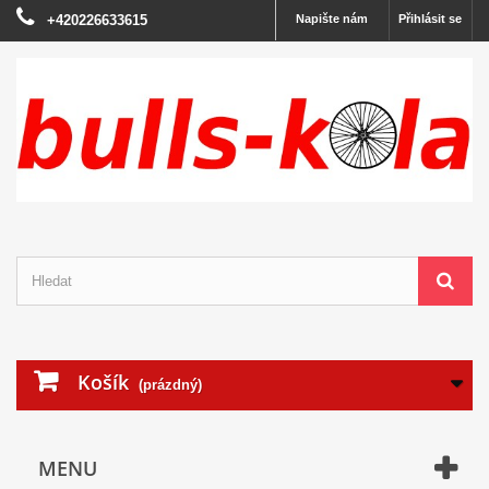
+420226633615
Napište nám
Přihlásit se
Košík
(prázdný)
MENU