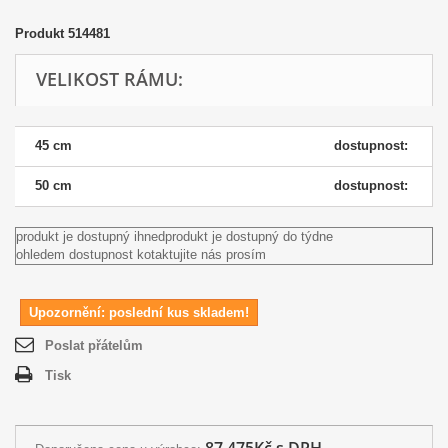
Produkt
514481
VELIKOST RÁMU:
45 cm
dostupnost:
50 cm
dostupnost:
produkt je dostupný ihned
produkt je dostupný do týdne
ohledem dostupnost kotaktujite nás prosím
Upozornění: poslední kus skladem!
Poslat přátelům
Tisk