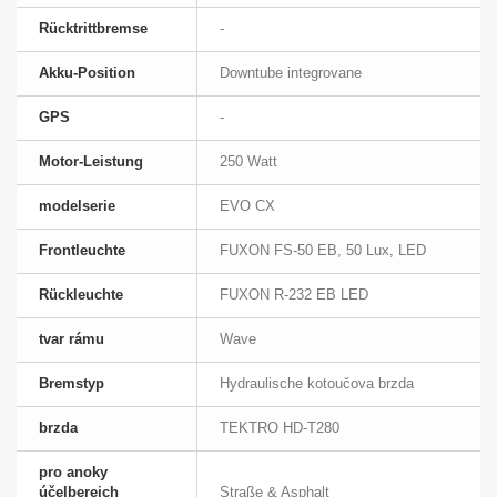
Rücktrittbremse
-
Akku-Position
Downtube integrovane
GPS
-
Motor-Leistung
250 Watt
modelserie
EVO CX
Frontleuchte
FUXON FS-50 EB, 50 Lux, LED
Rückleuchte
FUXON R-232 EB LED
tvar rámu
Wave
Bremstyp
Hydraulische kotoučova brzda
brzda
TEKTRO HD-T280
pro anoky
účelbereich
Straße & Asphalt