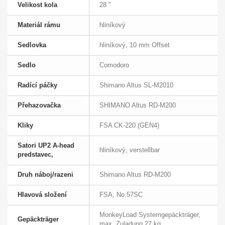
Velikost kola
28 "
Materiál rámu
hliníkový
Sedlovka
hliníkový, 10 mm Offset
Sedlo
Comodoro
Radící páčky
Shimano Altus SL-M2010
Přehazovačka
SHIMANO Altus RD-M200
Kliky
FSA CK-220 (GEN4)
Satori UP2 A-head
hliníkový, verstellbar
predstavec,
Druh náboj/razeni
Shimano Altus RD-M200
Hlavová složení
FSA, No.57SC
MonkeyLoad Systemgepäckträger,
Gepäckträger
max. Zuladung 27 kg