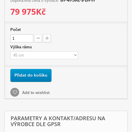
87 475Kč s DPH
Doporučena cena u výrobce:
79 975Kč
Počet
Výška rámu
Přidat do košíku
Add to wishlist
PARAMETRY A KONTAKT/ADRESU NA
VÝROBCE DLE GPSR