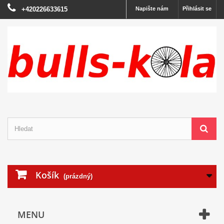
+420226633615
Napište nám
Přihlásit se
Košík
(prázdný)
MENU