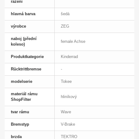
razeni
hlavná barva
šedá
výrobce
ZEG
naboj (přední
female Achse
koleso)
Produktkategorie
Kinderrad
Rücktrittbremse
-
modelserie
Tokee
materiál rámu
hliníkový
ShopFilter
tvar rámu
Wave
Bremstyp
V-Brake
brzda
TEKTRO