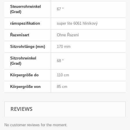
Steuerrohrwinkel
67 °
(Grad)
rámspezifikation
super lite 6061 hliníkový
Řazenísart
Ohne Řazení
Sitzrohrlänge (mm)
170 mm
Sitzrohrwinkel
68 °
(Grad)
Körpergröße do
110 cm
Körpergröße von
85 cm
REVIEWS
No customer reviews for the moment.