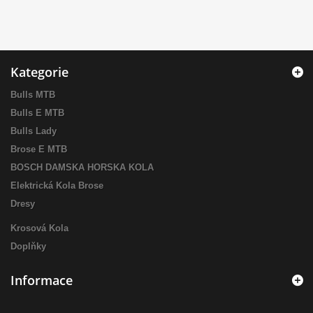
Kategorie
Bulls MTB
Bulls E MTB
Bulls Lady
Brose E MTB
BOSCH DAMSKA HORSKA KOLA
Elektrická Kola Brose
Dresy
Krosová Kola
Doplňky
Informace