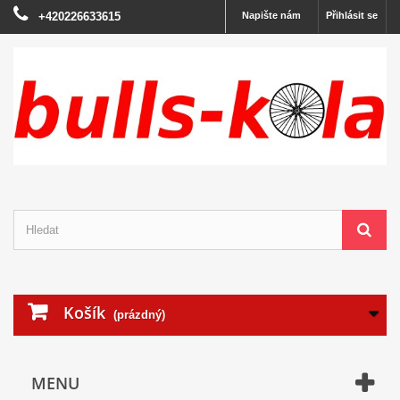
+420226633615
Napište nám
Přihlásit se
Košík
(prázdný)
MENU