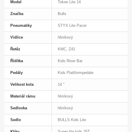
Model
Tokee Lite 14
Značka
Bulls
Pneumatiky
STYX Lite Pacer
Vidlice
hliníkový
Řetěz
KMC, Z41
Řídítka
Kids Riser Bar
Pedály
Kids Plattformpedale
Velikost kola
14 "
Materiál rámu
hliníkový
Sedlovka
hliníkový
Sedlo
BULLS Kids Lite
Kliky
Super lite kids 25T