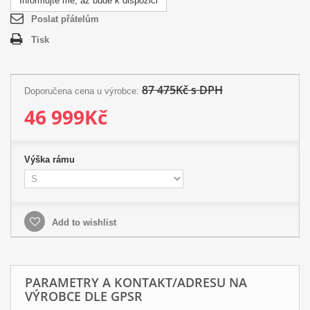
Informujte mě, až bude k dispozici
Poslat přátelům
Tisk
87 475Kč s DPH
Doporučena cena u výrobce:
46 999Kč
Výška rámu
Add to wishlist
PARAMETRY A KONTAKT/ADRESU NA
VÝROBCE DLE GPSR