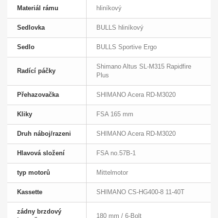
Materiál rámu
hliníkový
Sedlovka
BULLS hliníkový
Sedlo
BULLS Sportive Ergo
Shimano Altus SL-M315 Rapidfire
Radící páčky
Plus
Přehazovačka
SHIMANO Acera RD-M3020
Kliky
FSA 165 mm
Druh náboj/razeni
SHIMANO Acera RD-M3020
Hlavová složení
FSA no.57B-1
typ motorů
Mittelmotor
Kassette
SHIMANO CS-HG400-8 11-40T
zádny brzdový
180 mm / 6-Bolt