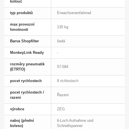
kotouč
typ produktů
Erwachsenenfahrrad
max provozní
130 kg
hmotnosti
Barva Shopfilter
šedá
MonkeyLink Ready
-
rozměry pneumatik
57-584
(ETRTO)
pocet rychlostech
8 richlostech
pocet rychlostech /
Řazení
razeni
výrobce
ZEG
naboj (přední
6-Loch Aufnahme und
koleso)
Schnellspanner