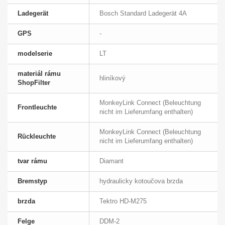
Ladegerät
Bosch Standard Ladegerät 4A
GPS
-
modelserie
LT
materiál rámu
hliníkový
ShopFilter
MonkeyLink Connect (Beleuchtung
Frontleuchte
nicht im Lieferumfang enthalten)
MonkeyLink Connect (Beleuchtung
Rückleuchte
nicht im Lieferumfang enthalten)
tvar rámu
Diamant
Bremstyp
hydraulicky kotoučova brzda
brzda
Tektro HD-M275
Felge
DDM-2