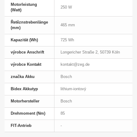
Motorleistung
250 W
(Watt)
Řetěznstrebenlänge
465 mm
(mm)
Kapazität (Wh)
725 Wh
výrobce Anschrift
Longericher Straße 2, 50739 Köln
výrobce Kontakt
kontakt@zeg.de
značka Akku
Bosch
Bidex Akkutyp
lithium-iontový
Motorhersteller
Bosch
Drehmoment (Nm)
85
FIT-Antrieb
-