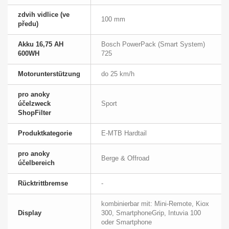
zdvih vidlice (ve
100 mm
předu)
Akku 16,75 AH
Bosch PowerPack (Smart System)
600WH
725
Motorunterstützung
do 25 km/h
pro anoky
účelzweck
Sport
ShopFilter
Produktkategorie
E-MTB Hardtail
pro anoky
Berge & Offroad
účelbereich
Rücktrittbremse
-
kombinierbar mit: Mini-Remote, Kiox
Display
300, SmartphoneGrip, Intuvia 100
oder Smartphone