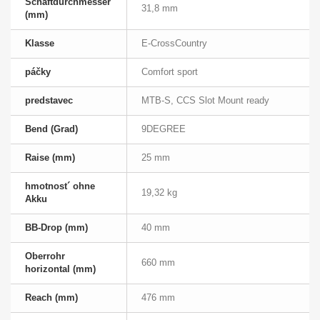
Schaftdurchmesser
31,8 mm
(mm)
Klasse
E-CrossCountry
páčky
Comfort sport
predstavec
MTB-S, CCS Slot Mount ready
Bend (Grad)
9DEGREE
Raise (mm)
25 mm
hmotnost´ ohne
19,32 kg
Akku
BB-Drop (mm)
40 mm
Oberrohr
660 mm
horizontal (mm)
Reach (mm)
476 mm