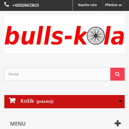
+420226633615
Napište nám
Přihlásit se
Košík
(prázdný)
MENU