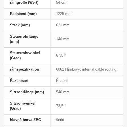
rámgröße (Wert)
54 cm
Radstand (mm)
1225 mm
Stack (mm)
621 mm
Steuerrohrlänge
140 mm
(mm)
Steuerrohrwinkel
67,5 °
(Grad)
rámspezifikation
6061 hliníkový, internal cable routing
Řazenísart
Řazení
Sitzrohrlänge (mm)
540 mm
Sitzrohrwinkel
73,5 °
(Grad)
hlavná barva ZEG
šedá