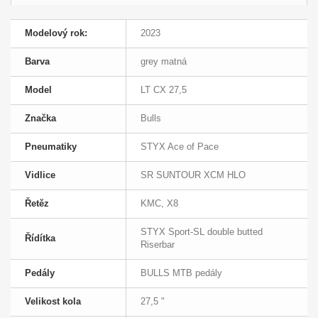
Modelový rok:
2023
Barva
grey matná
Model
LT CX 27,5
Značka
Bulls
Pneumatiky
STYX Ace of Pace
Vidlice
SR SUNTOUR XCM HLO
Řetěz
KMC, X8
STYX Sport-SL double butted
Řídítka
Riserbar
Pedály
BULLS MTB pedály
Velikost kola
27,5 "