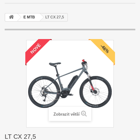
E MTB
LT CX 27,5
NOVÉ
-46%
Zobrazit větší
LT CX 27,5