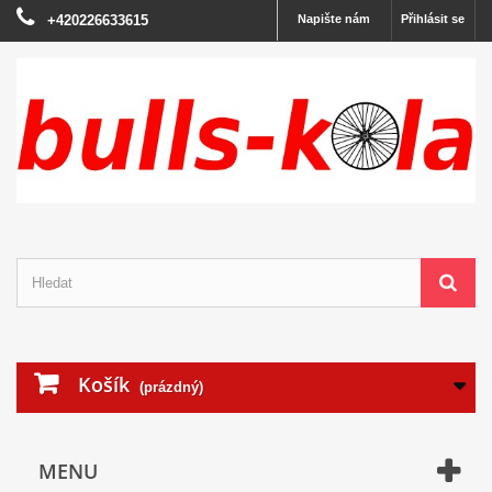
+420226633615
Napište nám
Přihlásit se
Košík
(prázdný)
MENU