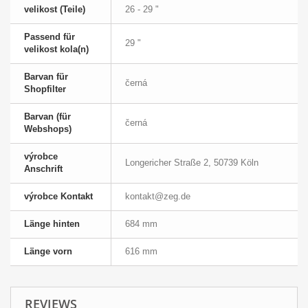
velikost (Teile)
26 - 29 "
Passend für
29 "
velikost kola(n)
Barvan für
černá
Shopfilter
Barvan (für
černá
Webshops)
výrobce
Longericher Straße 2, 50739 Köln
Anschrift
výrobce Kontakt
kontakt@zeg.de
Länge hinten
684 mm
Länge vorn
616 mm
REVIEWS