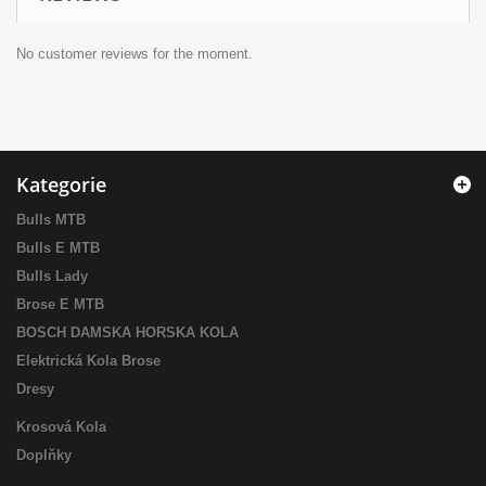
No customer reviews for the moment.
Kategorie
Bulls MTB
Bulls E MTB
Bulls Lady
Brose E MTB
BOSCH DAMSKA HORSKA KOLA
Elektrická Kola Brose
Dresy
Krosová Kola
Doplňky