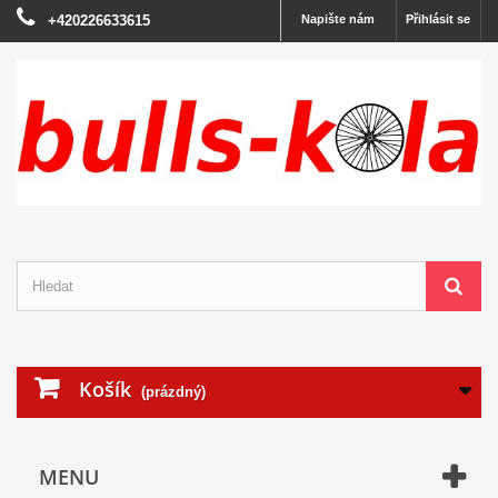
+420226633615
Napište nám
Přihlásit se
Košík
(prázdný)
MENU