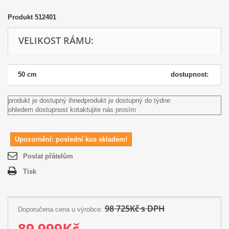
Produkt
512401
VELIKOST RÁMU:
50 cm
dostupnost:
produkt je dostupný ihned
produkt je dostupný do týdne
ohledem dostupnost kotaktujite nás prosím
Upozornění: poslední kus skladem!
Poslat přátelům
Tisk
98 725Kč s DPH
Doporučena cena u výrobce:
89 999Kč