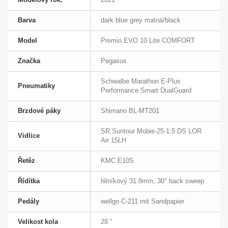
Barva
dark blue grey matná/black
Model
Premio EVO 10 Lite COMFORT
Značka
Pegasus
Schwalbe Marathon E-Plus
Pneumatiky
Performance Smart DualGuard
Brzdové páky
Shimano BL-MT201
SR Suntour Mobie-25-1.5 DS LOR
Vidlice
Air 15LH
Řetěz
KMC E10S
Řídítka
hliníkový 31.8mm, 30° back sweep
Pedály
wellgo C-211 mit Sandpapier
Velikost kola
28 "