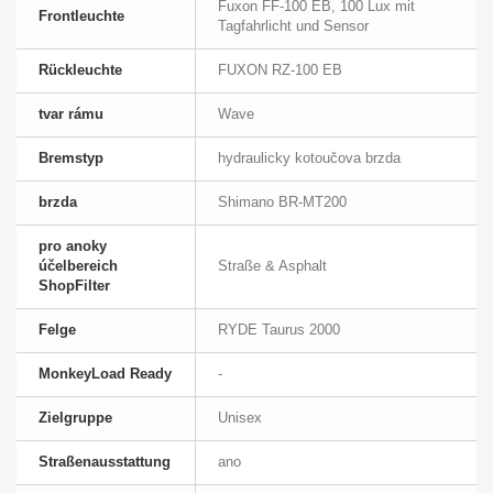
Fuxon FF-100 EB, 100 Lux mit
Frontleuchte
Tagfahrlicht und Sensor
Rückleuchte
FUXON RZ-100 EB
tvar rámu
Wave
Bremstyp
hydraulicky kotoučova brzda
brzda
Shimano BR-MT200
pro anoky
účelbereich
Straße & Asphalt
ShopFilter
Felge
RYDE Taurus 2000
MonkeyLoad Ready
-
Zielgruppe
Unisex
Straßenausstattung
ano