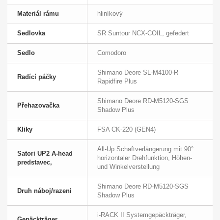
Materiál rámu
hliníkový
Sedlovka
SR Suntour NCX-COIL, gefedert
Sedlo
Comodoro
Shimano Deore SL-M4100-R
Radící páčky
Rapidfire Plus
Shimano Deore RD-M5120-SGS
Přehazovačka
Shadow Plus
Kliky
FSA CK-220 (GEN4)
All-Up Schaftverlängerung mit 90°
Satori UP2 A-head
horizontaler Drehfunktion, Höhen-
predstavec,
und Winkelverstellung
Shimano Deore RD-M5120-SGS
Druh náboj/razeni
Shadow Plus
i-RACK II Systemgepäckträger,
Gepäckträger