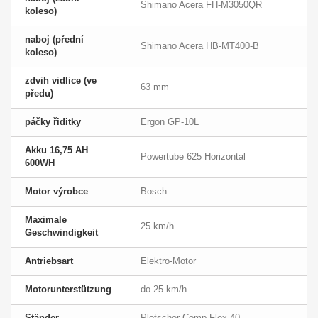
Shimano Acera FH-M3050QR
koleso)
naboj (přední
Shimano Acera HB-MT400-B
koleso)
zdvih vidlice (ve
63 mm
předu)
páčky řiditky
Ergon GP-10L
Akku 16,75 AH
Powertube 625 Horizontal
600WH
Motor výrobce
Bosch
Maximale
25 km/h
Geschwindigkeit
Antriebsart
Elektro-Motor
Motorunterstützung
do 25 km/h
Ständer
Pletscher Comp Flex 40