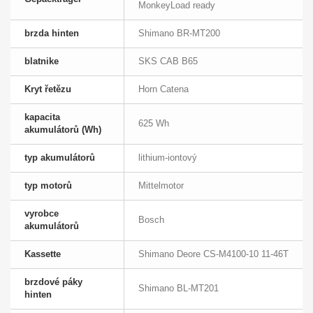
MonkeyLoad ready
brzda hinten
Shimano BR-MT200
blatnike
SKS CAB B65
Kryt řetězu
Horn Catena
kapacita
625 Wh
akumulátorů (Wh)
typ akumulátorů
lithium-iontový
typ motorů
Mittelmotor
vyrobce
Bosch
akumulátorů
Kassette
Shimano Deore CS-M4100-10 11-46T
brzdové páky
Shimano BL-MT201
hinten