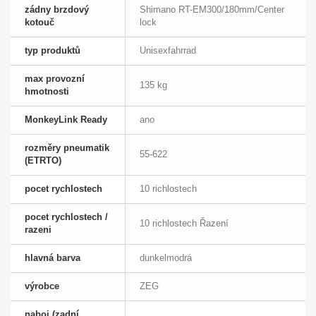
zádny brzdový
Shimano RT-EM300/180mm/Center
kotouč
lock
typ produktů
Unisexfahrrad
max provozní
135 kg
hmotnosti
MonkeyLink Ready
ano
rozměry pneumatik
55-622
(ETRTO)
pocet rychlostech
10 richlostech
pocet rychlostech /
10 richlostech Řazení
razeni
hlavná barva
dunkelmodrá
výrobce
ZEG
naboj (zadní