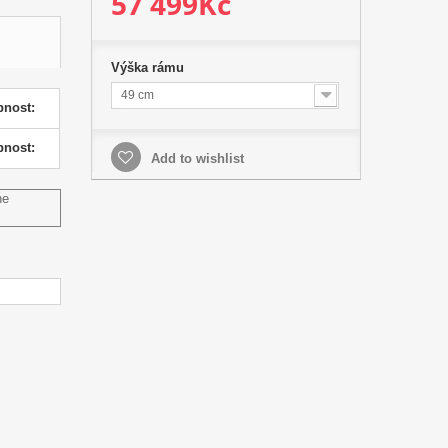
57 499Kč
Výška rámu
49 cm
pnost:
pnost:
Add to wishlist
ne