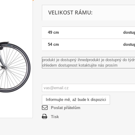
VELIKOST RÁMU:
49 cm
dostu
54 cm
dostu
produkt je dostupný ihned
produkt je dostupný do týd
ohledem dostupnost kotaktujite nás prosím
Informujte mě, až bude k dispozici
Poslat přátelům
Tisk