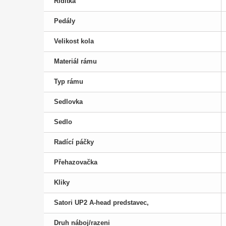
Řídítka
Pedály
Velikost kola
Materiál rámu
Typ rámu
Sedlovka
Sedlo
Radící páčky
Přehazovačka
Kliky
Satori UP2 A-head predstavec,
Druh náboj/razeni