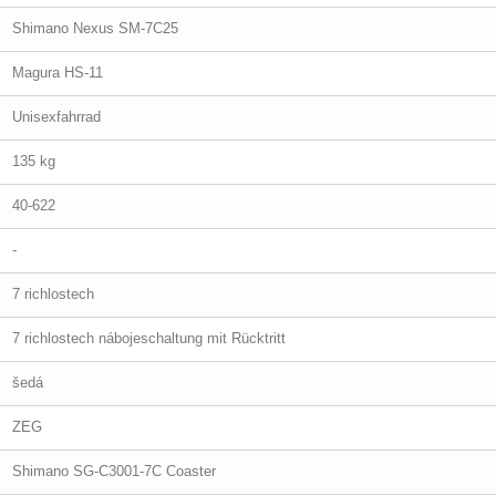
Shimano Nexus SM-7C25
Magura HS-11
Unisexfahrrad
135 kg
40-622
-
7 richlostech
7 richlostech nábojeschaltung mit Rücktritt
šedá
ZEG
Shimano SG-C3001-7C Coaster