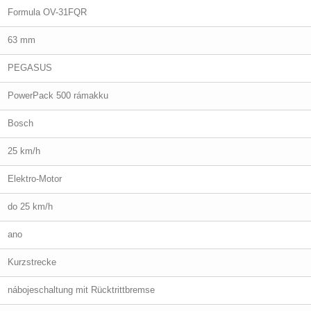
Formula OV-31FQR
63 mm
PEGASUS
PowerPack 500 rámakku
Bosch
25 km/h
Elektro-Motor
do 25 km/h
ano
Kurzstrecke
nábojeschaltung mit Rücktrittbremse