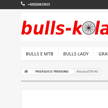
+420226633615
BULLS E MTB
BULLS LADY
GRA
PEGASUS E-TREKKING
Ancura E7R HS