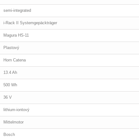
semi-integrated
i-Rack II Systemgepäckträger
Magura HS-11
Plastový
Horn Catena
13.4 Ah
500 Wh
36 V
lithium-iontový
Mittelmotor
Bosch