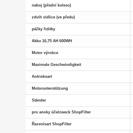
naboj (přední koleso)
zdvih vidlice (ve předu)
páčky řiditky
Akku 16,75 AH 600WH
Motor výrobce
Maximale Geschwindigkeit
Antriebsart
Motorunterstützung
Ständer
pro anoky účelzweck ShopFilter
Řazenísart ShopFilter