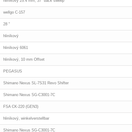
hliníkový 25.4 mm, 37° back sweep
wellgo C-157
28 "
hliníkový
hliníkový 6061
hliníkový, 10 mm Offset
PEGASUS
Shimano Nexus SL-7S31 Revo Shifter
Shimano Nexus SG-C3001-7C
FSA CK-220 (GEN3)
hliníkový, winkelverstellbar
Shimano Nexus SG-C3001-7C