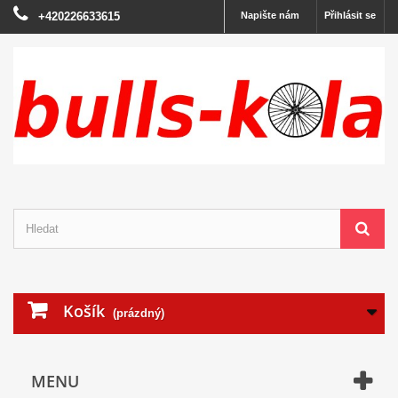
+420226633615
Napište nám
Přihlásit se
Košík
(prázdný)
MENU