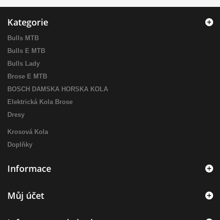
Kategorie
Bulls MTB
Bulls E MTB
Bulls Lady
Brose E MTB
BOSCH DAMSKA HORSKA KOLA
Elektrická Kola Brose
Dresy
Krosová Kola
Doplňky
Informace
Můj účet