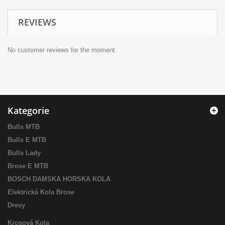
REVIEWS
No customer reviews for the moment.
Kategorie
Bulls MTB
Bulls E MTB
Bulls Lady
Brose E MTB
BOSCH DAMSKA HORSKA KOLA
Elektrická Kola Brose
Dresy
Krosová Kola