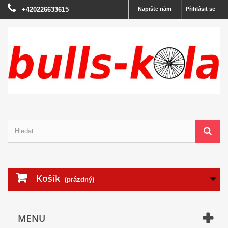
+420226633615
Napište nám
Přihlásit se
Košík
(prázdný)
MENU