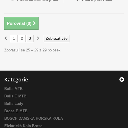
Porovnat (
0
)
1
2
3
Zobrazit vše
Zobrazují se 25 – 29 z 29 položek
Kategorie
Bulls MTB
Bulls E MTB
Bulls Lady
Brose E MTB
BOSCH DAMSKA HORSKA KOLA
Elektrická Kola Brose