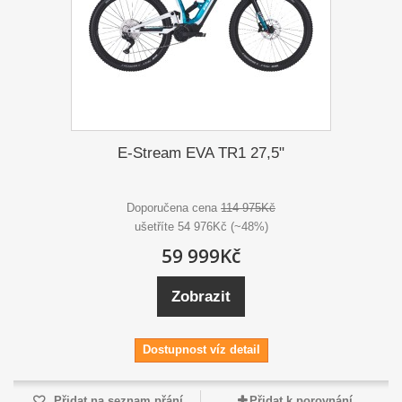
E-Stream EVA TR1 27,5"
Doporučena cena
114 975Kč
ušetříte 54 976Kč (~48%)
59 999Kč
Zobrazit
Dostupnost víz detail
Přidat na seznam přání
Přidat k porovnání