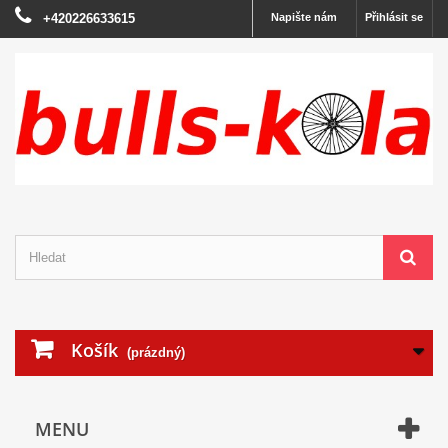
+420226633615
Napište nám
Přihlásit se
Košík
(prázdný)
MENU