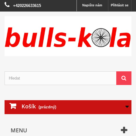
+420226633615
Napište nám
Přihlásit se
Košík
(prázdný)
MENU