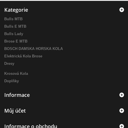
Kategorie
Bulls MTB
Bulls E MTB
Bulls Lady
Brose E MTB
BOSCH DAMSKA HORSKA KOLA
Elektrická Kola Brose
Dresy
Krosová Kola
Doplňky
Informace
Můj účet
Informace o obchodu