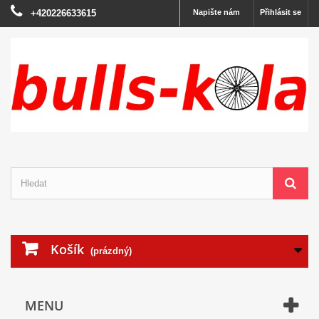
+420226633615
Napište nám
Přihlásit se
Košík
(prázdný)
MENU