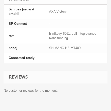
Schloss (separat
AXA Victory
erhältli
SP Connect
-
hliníkový 6061, voll-integrovanee
rám
Kabelführung
naboj
SHIMANO HB-MT400
Connected ready
-
REVIEWS
No customer reviews for the moment.