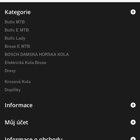
Kategorie
Bulls MTB
Bulls E MTB
Bulls Lady
Brose E MTB
BOSCH DAMSKA HORSKA KOLA
Elektrická Kola Brose
Dresy
Krosová Kola
Doplňky
Informace
Můj účet
Informace o obchodu