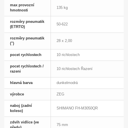
max provozní
135 kg
hmotnosti
rozměry pneumatik
50-622
(ETRTO)
rozměry pneumatik
28 x 2,00
(")
pocet rychlostech
10 richlostech
pocet rychlostech /
10 richlostech Řazení
razeni
hlavná barva
dunkelmodrá
výrobce
ZEG
naboj (zadní
SHIMANO FH-M3050QR
koleso)
zdvih vidlice (ve
75 mm
předu)