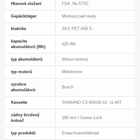
Hlavová složení
FSA, No.57SC
Gepäckträger
MonkeyLoad ready
blatnike
SKS PET A60 S
kapacita
625 Wh
akumulátorů (Wh)
typ akumulátorů
lithium-iontový
typ motorů
Mittelmotor
vyrobce
Bosch
akumulátorů
Kassette
SHIMANO CS-M4100-10, 11-46T
zádny brzdový
180 mm / Center Lock
kotouč
typ produktů
Erwachsenenfahrrad