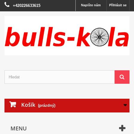
+420226633615
Napište nám
Přihlásit se
Košík
(prázdný)
MENU