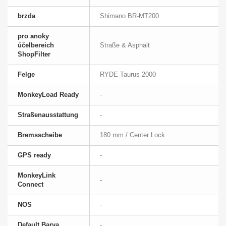
brzda
Shimano BR-MT200
pro anoky
účelbereich
Straße & Asphalt
ShopFilter
Felge
RYDE Taurus 2000
MonkeyLoad Ready
-
Straßenausstattung
-
Bremsscheibe
180 mm / Center Lock
GPS ready
-
MonkeyLink
-
Connect
NOS
-
Default Barva
-