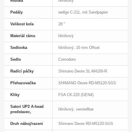
Řídítka
hliníkový
Pedály
wellgo C-211, mit Sandpapier
Velikost kola
28 "
Materiál rámu
hliníkový
Sedlovka
hliníkový, 10 mm Offset
Sedlo
Comodoro
Radící páčky
Shimano Deore SL-M4100-R
Přehazovačka
SHIMANO Deore RD-M5120-SGS
Kliky
FSA CK-220 (GEN4)
Satori UP2 A-head
hliníkový, verstellbar
predstavec,
Druh náboj/razeni
Shimano Deore RD-M5120-SGS