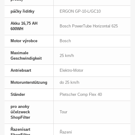
páčky řiditky
ERGON GP-10-L/GC10
Akku 16,75 AH
Bosch PowerTube Horizontal 625
600WH
Motor výrobce
Bosch
Maximale
25 km/h
Geschwindigkeit
Antriebsart
Elektro-Motor
Motorunterstützung
do 25 km/h
Ständer
Pletscher Comp Flex 40
pro anoky
účelzweck
Tour
ShopFilter
Řazenísart
Řazení
ShopFilter