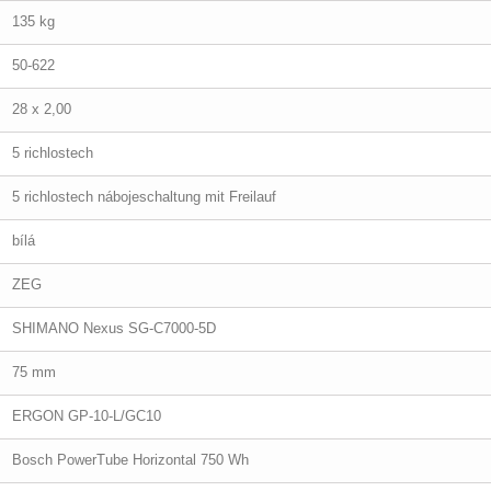
135 kg
50-622
28 x 2,00
5 richlostech
5 richlostech nábojeschaltung mit Freilauf
bílá
ZEG
SHIMANO Nexus SG-C7000-5D
75 mm
ERGON GP-10-L/GC10
Bosch PowerTube Horizontal 750 Wh