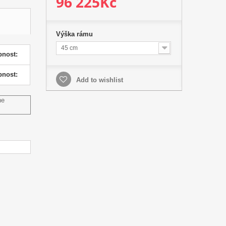
96 225Kč
Výška rámu
45 cm
pnost:
pnost:
Add to wishlist
ne