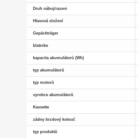
Druh náboj/razeni
Hlavová složení
Gepäckträger
blatnike
kapacita akumulátorů (Wh)
typ akumulátorů
typ motorů
vyrobce akumulátorů
Kassette
zádny brzdový kotouč
typ produktů