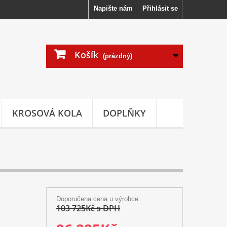
Napište nám
Přihlásit se
Košík
(prázdný)
KROSOVÁ KOLA
DOPLŇKY
Doporučena cena u výrobce:
103 725Kč s DPH