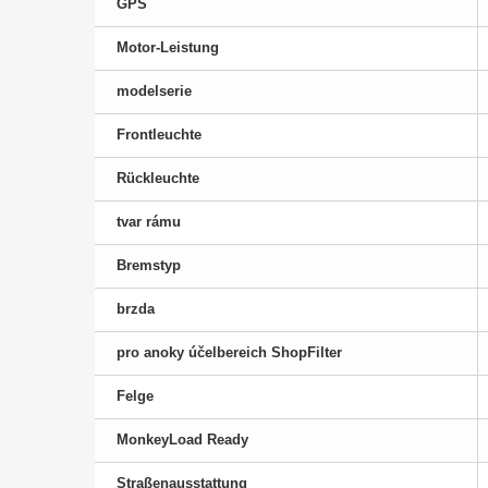
GPS
Motor-Leistung
modelserie
Frontleuchte
Rückleuchte
tvar rámu
Bremstyp
brzda
pro anoky účelbereich ShopFilter
Felge
MonkeyLoad Ready
Straßenausstattung