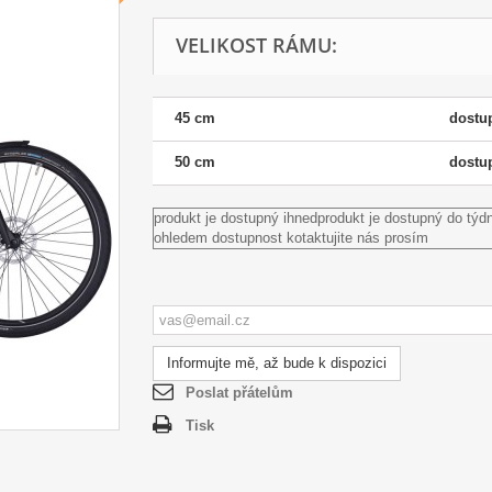
VELIKOST RÁMU:
45 cm
dostu
50 cm
dostu
produkt je dostupný ihned
produkt je dostupný do týd
ohledem dostupnost kotaktujite nás prosím
Informujte mě, až bude k dispozici
Poslat přátelům
Tisk