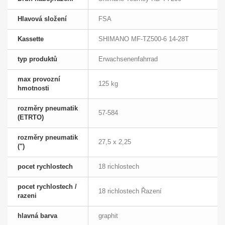
Hlavová složení
FSA
Kassette
SHIMANO MF-TZ500-6 14-28T
typ produktů
Erwachsenenfahrrad
max provozní
125 kg
hmotnosti
rozměry pneumatik
57-584
(ETRTO)
rozměry pneumatik
27,5 x 2,25
(")
pocet rychlostech
18 richlostech
pocet rychlostech /
18 richlostech Řazení
razeni
hlavná barva
graphit