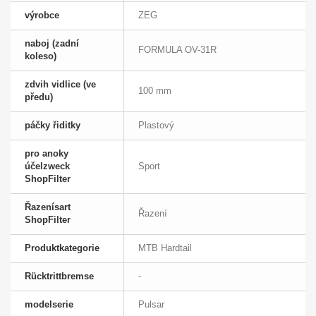
výrobce
ZEG
naboj (zadní
FORMULA OV-31R
koleso)
zdvih vidlice (ve
100 mm
předu)
páčky řiditky
Plastový
pro anoky
účelzweck
Sport
ShopFilter
Řazenísart
Řazení
ShopFilter
Produktkategorie
MTB Hardtail
Rücktrittbremse
-
modelserie
Pulsar