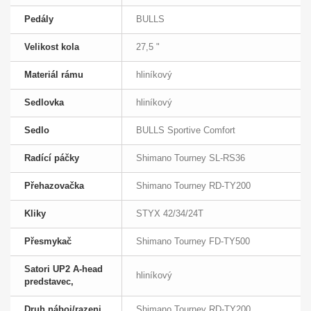
Pedály
BULLS
Velikost kola
27,5 "
Materiál rámu
hliníkový
Sedlovka
hliníkový
Sedlo
BULLS Sportive Comfort
Radící páčky
Shimano Tourney SL-RS36
Přehazovačka
Shimano Tourney RD-TY200
Kliky
STYX 42/34/24T
Přesmykač
Shimano Tourney FD-TY500
Satori UP2 A-head
hliníkový
predstavec,
Druh náboj/razeni
Shimano Tourney RD-TY200