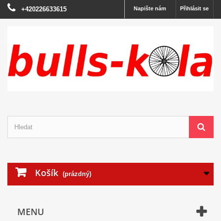
+420226633615
Napište nám
Přihlásit se
Košík
(prázdný)
MENU