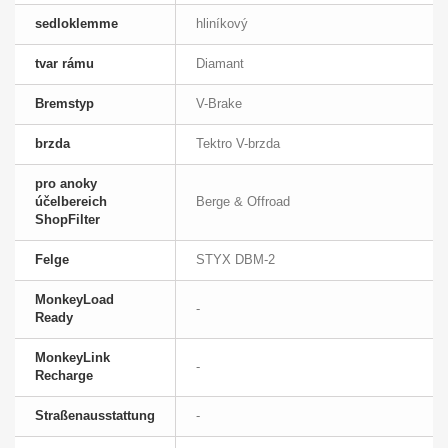
sedloklemme
hliníkový
tvar rámu
Diamant
Bremstyp
V-Brake
brzda
Tektro V-brzda
pro anoky
účelbereich
Berge & Offroad
ShopFilter
Felge
STYX DBM-2
MonkeyLoad
-
Ready
MonkeyLink
-
Recharge
Straßenausstattung
-