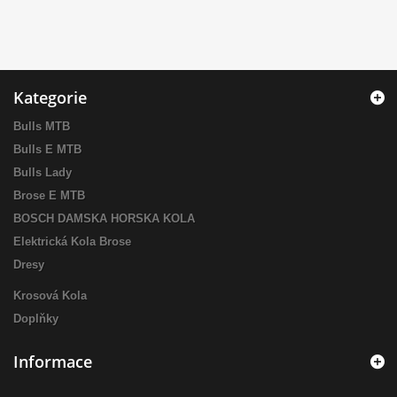
Kategorie
Bulls MTB
Bulls E MTB
Bulls Lady
Brose E MTB
BOSCH DAMSKA HORSKA KOLA
Elektrická Kola Brose
Dresy
Krosová Kola
Doplňky
Informace