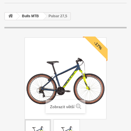
Bulls MTB
Pulsar 27,5
-17%
Zobrazit větší