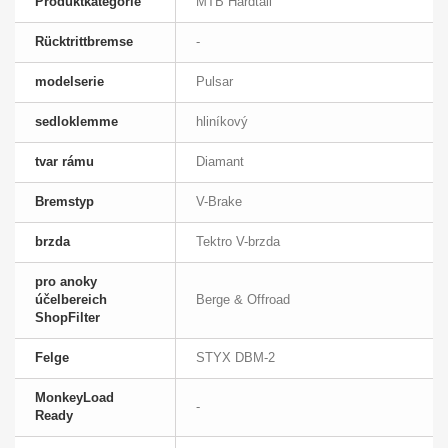
Produktkategorie
MTB Hardtail
Rücktrittbremse
-
modelserie
Pulsar
sedloklemme
hliníkový
tvar rámu
Diamant
Bremstyp
V-Brake
brzda
Tektro V-brzda
pro anoky
účelbereich
Berge & Offroad
ShopFilter
Felge
STYX DBM-2
MonkeyLoad
-
Ready