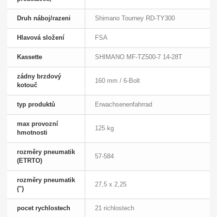
Druh náboj/razeni
Shimano Tourney RD-TY300
Hlavová složení
FSA
Kassette
SHIMANO MF-TZ500-7 14-28T
zádny brzdový
160 mm / 6-Bolt
kotouč
typ produktů
Erwachsenenfahrrad
max provozní
125 kg
hmotnosti
rozměry pneumatik
57-584
(ETRTO)
rozměry pneumatik
27,5 x 2,25
(")
pocet rychlostech
21 richlostech