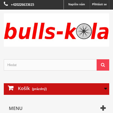
+420226633615
Napište nám
Přihlásit se
Košík
(prázdný)
MENU