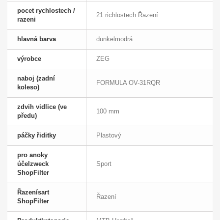
pocet rychlostech /
21 richlostech Řazení
razeni
hlavná barva
dunkelmodrá
výrobce
ZEG
naboj (zadní
FORMULA OV-31RQR
koleso)
zdvih vidlice (ve
100 mm
předu)
páčky řiditky
Plastový
pro anoky
účelzweck
Sport
ShopFilter
Řazenísart
Řazení
ShopFilter