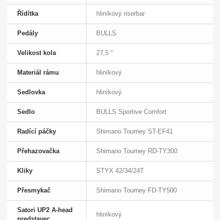
Řídítka
hliníkový riserbar
Pedály
BULLS
Velikost kola
27,5 "
Materiál rámu
hliníkový
Sedlovka
hliníkový
Sedlo
BULLS Sportive Comfort
Radící páčky
Shimano Tourney ST-EF41
Přehazovačka
Shimano Tourney RD-TY300
Kliky
STYX 42/34/24T
Přesmykač
Shimano Tourney FD-TY500
Satori UP2 A-head
hliníkový
predstavec,