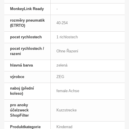
MonkeyLink Ready
-
rozměry pneumatik
40-254
(ETRTO)
pocet rychlostech
1 richlostech
pocet rychlostech /
Ohne Řazení
razeni
hlavná barva
zelená
výrobce
ZEG
naboj (přední
female Achse
koleso)
pro anoky
účelzweck
Kurzstrecke
ShopFilter
Produktkategorie
Kinderrad