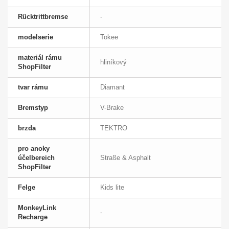
Rücktrittbremse
-
modelserie
Tokee
materiál rámu
hliníkový
ShopFilter
tvar rámu
Diamant
Bremstyp
V-Brake
brzda
TEKTRO
pro anoky
účelbereich
Straße & Asphalt
ShopFilter
Felge
Kids lite
MonkeyLink
-
Recharge