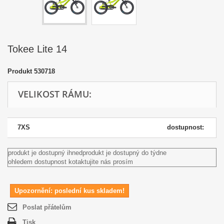
Tokee Lite 14
Produkt
530718
VELIKOST RÁMU:
7XS
dostupnost:
produkt je dostupný ihned
produkt je dostupný do týdne
ohledem dostupnost kotaktujite nás prosím
Upozornění: poslední kus skladem!
Poslat přátelům
Tisk