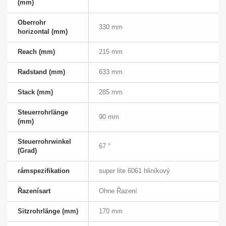
(mm)
Oberrohr
330 mm
horizontal (mm)
Reach (mm)
215 mm
Radstand (mm)
633 mm
Stack (mm)
285 mm
Steuerrohrlänge
90 mm
(mm)
Steuerrohrwinkel
67 °
(Grad)
rámspezifikation
super lite 6061 hliníkový
Řazenísart
Ohne Řazení
Sitzrohrlänge (mm)
170 mm