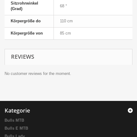
Sitzrohrwinkel
68 °
(Grad)
Körpergröße do
110 cm
Körpergröße von
85 cm
REVIEWS
No customer reviews for the moment.
Kategorie
Bulls MTB
Bulls E MTB
Bulls Lady