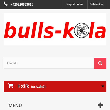
+420226633615
Napište nám
Přihlásit se
Košík
(prázdný)
MENU