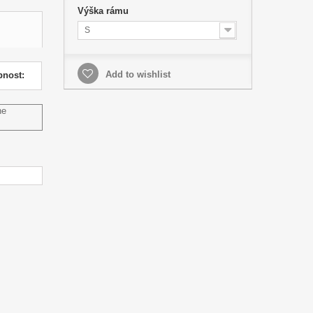
Výška rámu
S
Add to wishlist
pnost:
ne