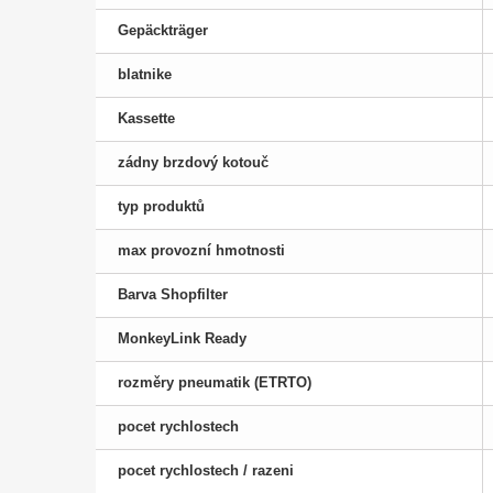
Gepäckträger
blatnike
Kassette
zádny brzdový kotouč
typ produktů
max provozní hmotnosti
Barva Shopfilter
MonkeyLink Ready
rozměry pneumatik (ETRTO)
pocet rychlostech
pocet rychlostech / razeni