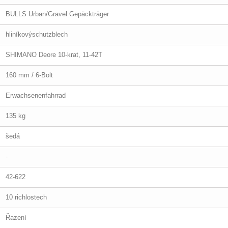
BULLS Urban/Gravel Gepäckträger
hliníkovýschutzblech
SHIMANO Deore 10-krat, 11-42T
160 mm / 6-Bolt
Erwachsenenfahrrad
135 kg
šedá
-
42-622
10 richlostech
Řazení