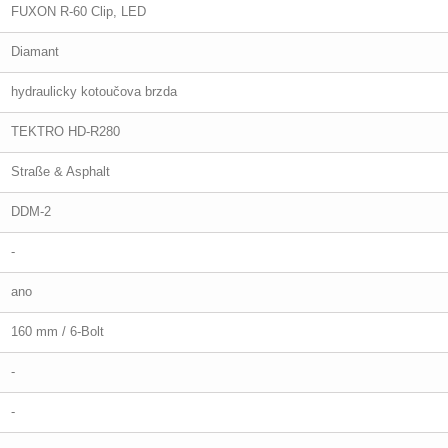
FUXON R-60 Clip, LED
Diamant
hydraulicky kotoučova brzda
TEKTRO HD-R280
Straße & Asphalt
DDM-2
-
ano
160 mm / 6-Bolt
-
-