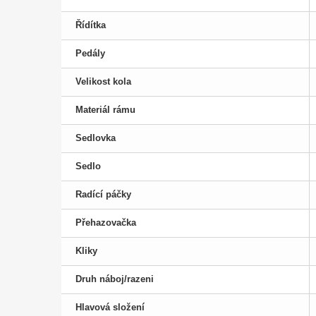
Řídítka
Pedály
Velikost kola
Materiál rámu
Sedlovka
Sedlo
Radící páčky
Přehazovačka
Kliky
Druh náboj/razeni
Hlavová složení