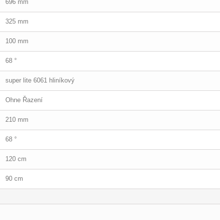
696 mm
325 mm
100 mm
68 °
super lite 6061 hliníkový
Ohne Řazení
210 mm
68 °
120 cm
90 cm