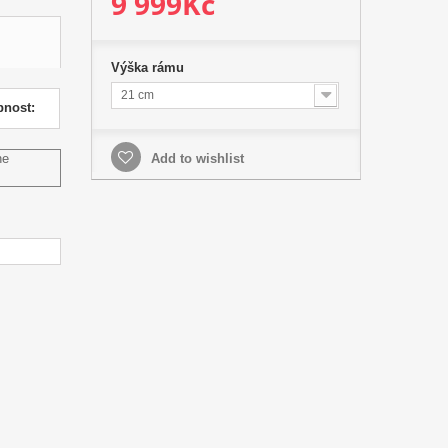
9 999Kč
Výška rámu
21 cm
pnost:
ne
Add to wishlist