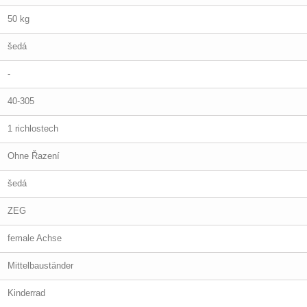
50 kg
šedá
-
40-305
1 richlostech
Ohne Řazení
šedá
ZEG
female Achse
Mittelbauständer
Kinderrad