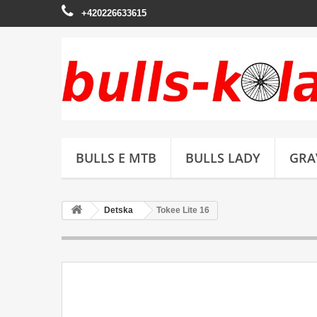
+420226633615
BULLS E MTB
BULLS LADY
GRA
Detska
Tokee Lite 16