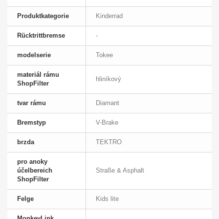
Produktkategorie
Kinderrad
Rücktrittbremse
-
modelserie
Tokee
materiál rámu
hliníkový
ShopFilter
tvar rámu
Diamant
Bremstyp
V-Brake
brzda
TEKTRO
pro anoky
účelbereich
Straße & Asphalt
ShopFilter
Felge
Kids lite
MonkeyLink