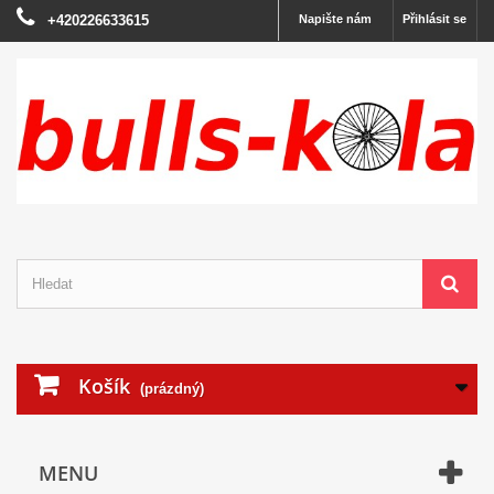
+420226633615
Napište nám
Přihlásit se
Košík
(prázdný)
MENU