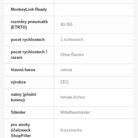
MonkeyLink Ready
-
rozměry pneumatik
40-355
(ETRTO)
pocet rychlostech
1 richlostech
pocet rychlostech /
Ohne Řazení
razeni
hlavná barva
zelená
výrobce
ZEG
naboj (přední
female Achse
koleso)
Ständer
Mittelbauständer
pro anoky
účelzweck
Kurzstrecke
ShopFilter