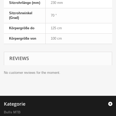
Sitzrohrlänge (mm)
230 mm
Sitzrohrwinkel
70 °
(Grad)
Körpergröße do
125 cm
Körpergröße von
100 cm
REVIEWS
No customer reviews for the moment.
Kategorie
Bulls MTB