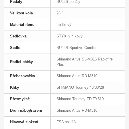
Pedály
BULLS pedály
Velikost kola
28 "
Materiál rámu
hliníkový
Sedlovka
STYX hliníkový
Sedlo
BULLS Sportive Comfort
Shimano Altus SL-M315 Rapidfire
Radící páčky
Plus
Přehazovačka
Shimano Altus RD-M310
Kliky
SHIMANO Tourney 48/38/28T
Přesmykač
Shimano Tourney FD-TY510
Druh náboj/razeni
Shimano Altus RD-M310
Hlavová složení
FSA no.11N