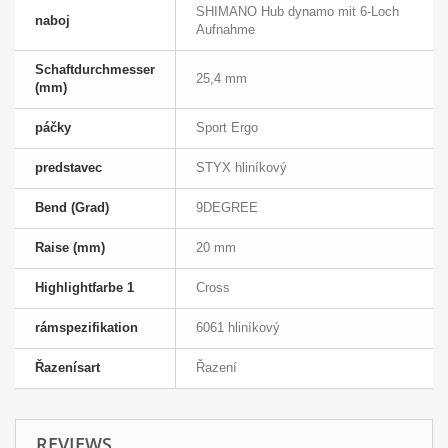
SHIMANO Hub dynamo mit 6-Loch
naboj
Aufnahme
Schaftdurchmesser
25,4 mm
(mm)
páčky
Sport Ergo
predstavec
STYX hliníkový
Bend (Grad)
9DEGREE
Raise (mm)
20 mm
Highlightfarbe 1
Cross
rámspezifikation
6061 hliníkový
Řazenísart
Řazení
REVIEWS