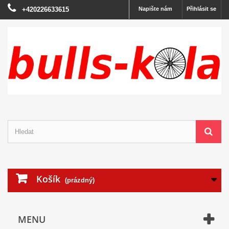
+420226633615
Napište nám
Přihlásit se
Košík
(prázdný)
MENU