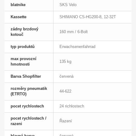
blatnike
SKS Velo
Kassette
SHIMANO CS-HG200-8, 12-32T
zádny brzdový
160 mm / 6-Bolt
kotouč
typ produktů
Erwachsenenfahrrad
max provozní
135 kg
hmotnosti
Barva Shopfilter
červená
rozměry pneumatik
44-622
(ETRTO)
pocet rychlostech
24 richlostech
pocet rychlostech /
Řazení
razeni
hlavná barva
červená