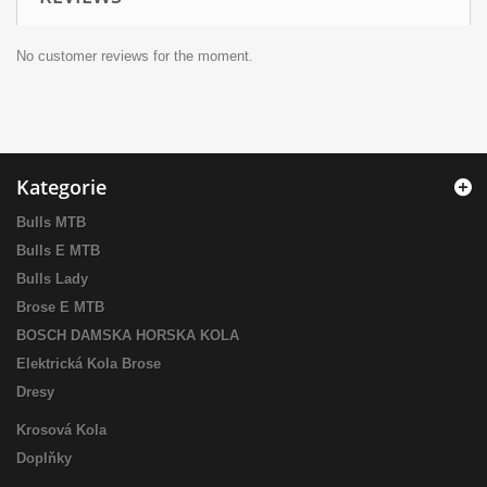
No customer reviews for the moment.
Kategorie
Bulls MTB
Bulls E MTB
Bulls Lady
Brose E MTB
BOSCH DAMSKA HORSKA KOLA
Elektrická Kola Brose
Dresy
Krosová Kola
Doplňky