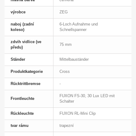
výrobce
ZEG
naboj (zadní
6-Loch Aufnahme und
koleso)
Schnellspanner
zdvih vidlice (ve
75 mm
předu)
Ständer
Mittelbauständer
Produktkategorie
Cross
Rücktrittbremse
-
FUXON FS-30, 30 Lux LED mit
Frontleuchte
Schalter
Rückleuchte
FUXON RL-Mini Clip
tvar rámu
trapezní