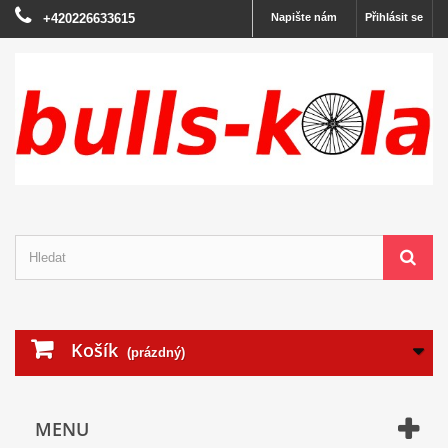
+420226633615
Napište nám
Přihlásit se
Košík
(prázdný)
MENU