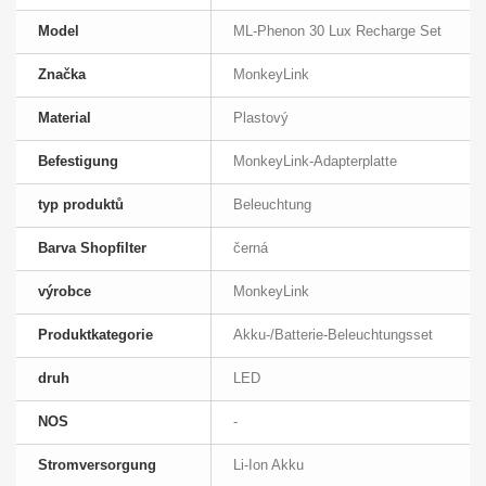
Model
ML-Phenon 30 Lux Recharge Set
Značka
MonkeyLink
Material
Plastový
Befestigung
MonkeyLink-Adapterplatte
typ produktů
Beleuchtung
Barva Shopfilter
černá
výrobce
MonkeyLink
Produktkategorie
Akku-/Batterie-Beleuchtungsset
druh
LED
NOS
-
Stromversorgung
Li-Ion Akku