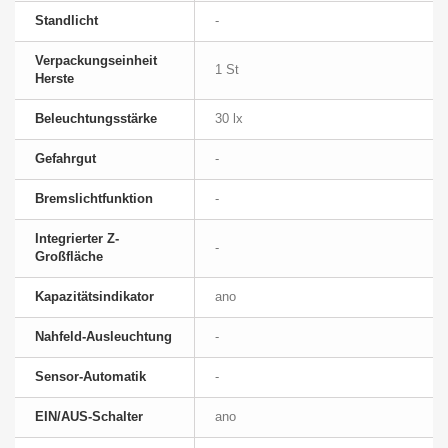
Standlicht
-
Verpackungseinheit
1 St
Herste
Beleuchtungsstärke
30 lx
Gefahrgut
-
Bremslichtfunktion
-
Integrierter Z-
-
Großfläche
Kapazitätsindikator
ano
Nahfeld-Ausleuchtung
-
Sensor-Automatik
-
EIN/AUS-Schalter
ano