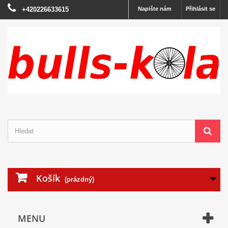
+420226633615
Napište nám
Přihlásit se
Košík
(prázdný)
MENU