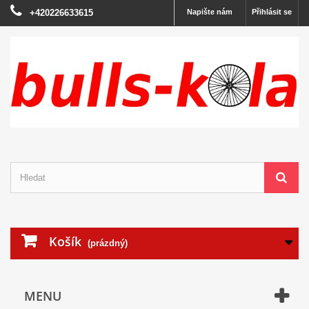
+420226633615
Napište nám
Přihlásit se
Košík
(prázdný)
MENU