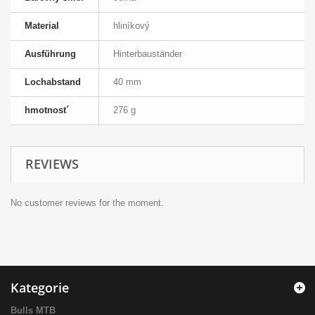
Material
hliníkový
Ausführung
Hinterbauständer
Lochabstand
40 mm
hmotnost´
276 g
REVIEWS
No customer reviews for the moment.
Kategorie
Bulls MTB